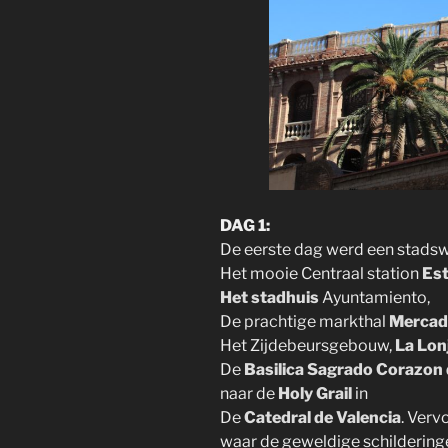
DAG 1:
De eerste dag werd een stadsw
Het mooie Centraal station
Est
Het stadhuis
Ayuntamiento,
De prachtige markthal
Mercad
Het Zijdebeursgebouw,
La Lon
De
Basilica Sagrado Corazon 
naar de
Holy Grail
in
De
Catedral de Valencia
. Verv
waar de geweldige schilderinge