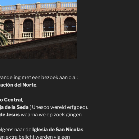
andeling met een bezoek aan o.a. :
ación del Norte
.
o Central
,
ja de la Seda
( Unesco wereld erfgoed).
de Jesus
waarna we op zoek gingen
olgens naar de
Iglesia de San Nicolas
n extra belicht werden via een