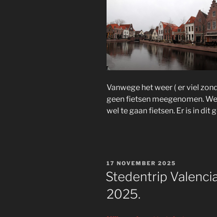
Vanwege het weer ( er viel zo
geen fietsen meegenomen. Wel
wel te gaan fietsen. Er is in dit 
GEPLAATST
17 NOVEMBER 2025
OP
Stedentrip Valenci
2025.