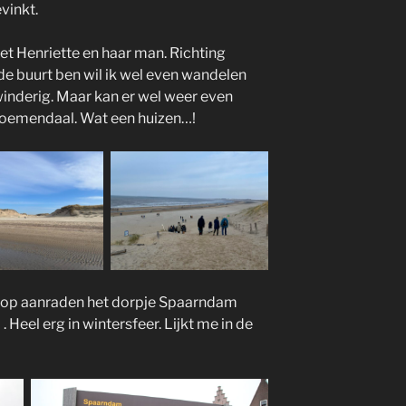
vinkt.
 Henriette en haar man. Richting
in de buurt ben wil ik wel even wandelen
winderig. Maar kan er wel weer even
loemendaal. Wat een huizen…!
, op aanraden het dorpje Spaarndam
. Heel erg in wintersfeer. Lijkt me in de