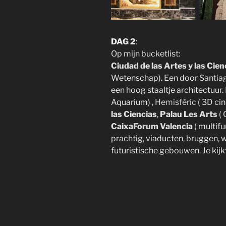
DAG 2
:
Op mijn bucketlist:
Ciudad de las Artes y las Cien
Wetenschap). Een door
Santia
een hoog staaltje architectuur.
Aquarium) ,
Hemisfèric
( 3D ci
las Ciencias
,
Palau Les Arts
(
CaixaForum Valencia
( multifu
prachtig, viaducten, bruggen, 
futuristische gebouwen. Je kijkt