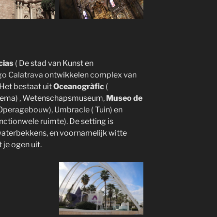
cias
( De stad van Kunst en
go Calatrava
ontwikkelen complex van
 Het bestaat uit
Oceanogràfic
(
nema) , Wetenschapsmuseum,
Museo de
 Operagebouw), Umbracle ( Tuin) en
nctionwele ruimte). De setting is
waterbekkens, en voornamelijk witte
 je ogen uit.