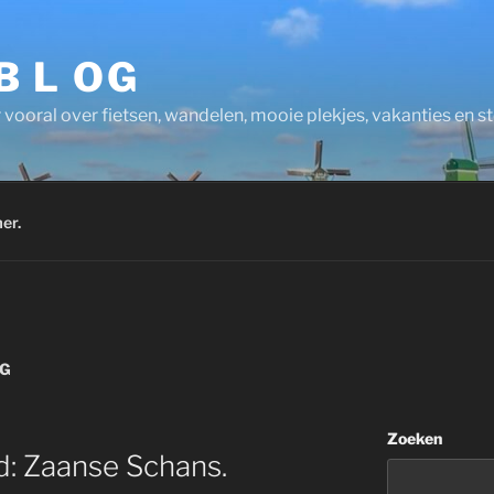
 B L OG
 vooral over fietsen, wandelen, mooie plekjes, vakanties en 
er.
AG
Zoeken
nd: Zaanse Schans.