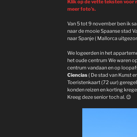
Klik op de vette teksten voor
meer foto’s.
Van 5 tot 9 november ben ik 
naar de mooie Spaanse stad Val
naar Spanje ( Mallorca uitgezo
We logeerden in het appartem
het oude centrum We waren op
centrum vandaan en op loopaf
Ciencias
( De stad van Kunst 
Toeristenkaart (72 uur) gereg
konden reizen en korting kreg
Kreeg deze senior toch al. 😉