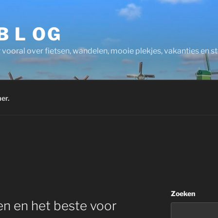
 B L OG
 vooral over fietsen, wandelen, mooie plekjes, vakanties en 
er.
Zoeken
en en het beste voor