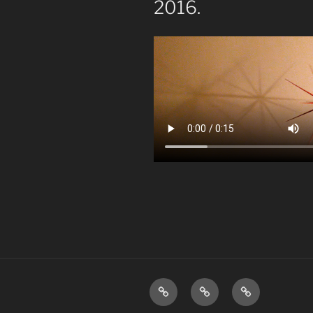
2016.
Home
Over
Disclaimer.
mij.