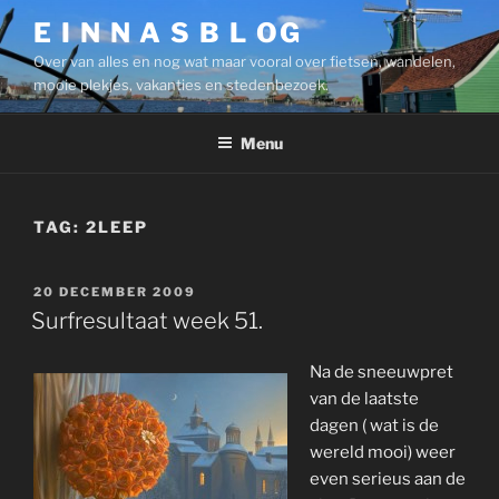
Ga
E I N N A S B L OG
naar
Over van alles en nog wat maar vooral over fietsen, wandelen,
de
mooie plekjes, vakanties en stedenbezoek.
inhoud
Menu
TAG:
2LEEP
GEPLAATST
20 DECEMBER 2009
OP
Surfresultaat week 51.
Na de sneeuwpret
van de laatste
dagen ( wat is de
wereld mooi) weer
even serieus aan de