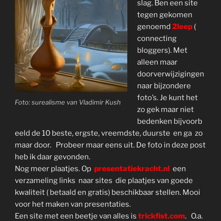
slag. Ben een site
tegen gekomen
genoemd
2leep
(
connecting
bloggers). Met
alleen maar
doorverwijzigingen
naar bijzondere
foto’s. Je kunt het
Foto: surealisme van Vladimir Kush
zo gek maar niet
bedenken bijvoorb
eeld de 10 beste, ergste, vreemdste, duurste en ga zo
maar door. Probeer maar eens uit. De foto in deze post
heb ik daar gevonden.
Nog meer plaatjes. Op
presentatiekracht.nl
een
verzameling links naar sites die plaatjes van goede
kwaliteit ( betaald en gratis) beschikbaar stellen. Mooi
voor het maken van presentaties.
Een site met een beetje van alles is
trickfist.com
. O.a.