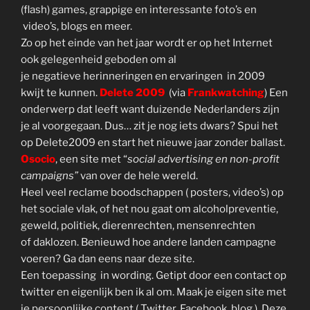
(flash) games, grappige en interessante foto’s en
video’s, blogs en meer.
Zo op het einde van het jaar wordt er op het Internet
ook gelegenheid geboden om al
je negatieve herinneringen en ervaringen in 2009
kwijt te kunnen.
Delete 2009
(via
Frankwatching
) Een
onderwerp dat leeft want duizende Nederlanders zijn
je al voorgegaan. Dus… zit je nog iets dwars? Spui het
op Delete2009 en start het nieuwe jaar zonder ballast.
Osocio
, een site met “
social advertising
en non-profit
campaigns”
van over de hele wereld.
Heel veel reclame boodschappen ( posters, video’s) op
het sociale vlak, of het nou gaat om alcoholpreventie,
geweld, politiek, dierenrechten, mensenrechten
of daklozen. Benieuwd hoe andere landen campagne
voeren? Ga dan eens naar deze site.
Een toepassing in wording. Getipt door een contact op
twitter en eigenlijk ben ik al om. Maak je eigen site met
je persoonlijke content ( Twitter, Facebook, blog ). Deze