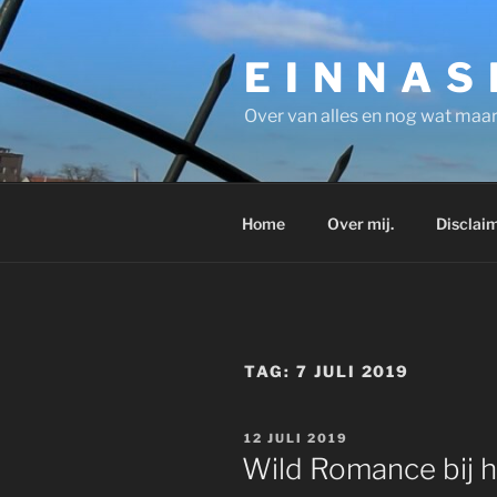
Ga
naar
E I N N A S
de
inhoud
Over van alles en nog wat maar
Home
Over mij.
Disclaim
TAG:
7 JULI 2019
GEPLAATST
12 JULI 2019
OP
Wild Romance bij h