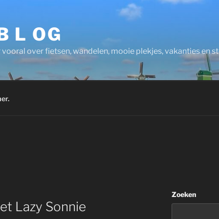
 B L OG
 vooral over fietsen, wandelen, mooie plekjes, vakanties en 
er.
Zoeken
et Lazy Sonnie