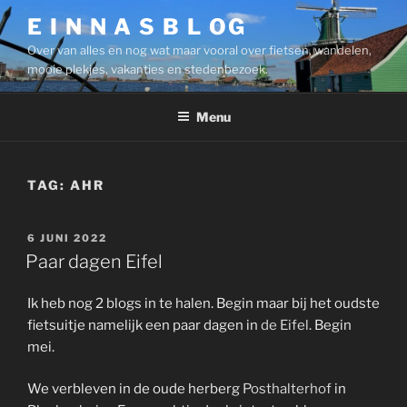
Ga
E I N N A S B L OG
naar
Over van alles en nog wat maar vooral over fietsen, wandelen,
de
mooie plekjes, vakanties en stedenbezoek.
inhoud
Menu
TAG:
AHR
GEPLAATST
6 JUNI 2022
OP
Paar dagen Eifel
Ik heb nog 2 blogs in te halen. Begin maar bij het oudste
fietsuitje namelijk een paar dagen in
de Eifel
. Begin
mei.
We verbleven in de oude herberg
Posthalterhof
in