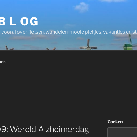
 B L OG
 vooral over fietsen, wandelen, mooie plekjes, vakanties en 
er.
Zoeken
09: Wereld Alzheimerdag