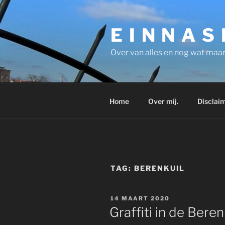
Ga
naar
E I N N A S
de
inhoud
Over van alles en nog wat maar
Home
Over mij.
Disclaim
TAG:
BERENKUIL
GEPLAATST
14 MAART 2020
OP
Graffiti in de Beren