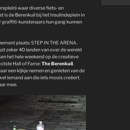
splein) waar diverse fiets- en
is de Berenkuil bij het Insulindeplein in
r graffiti-kunstenaars hun gang kunnen
enement plaats:
STEP IN THE ARENA
.
 uit zeker 40 landen van over de wereld
en het hele weekend op de creatieve
otste Hall of Fame:
The Berenkuil
.
 daar een kijkje nemen en genieten van de
d wel iemand aan die iets moois creëert.
maar mee.