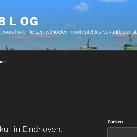
 B L OG
 vooral over fietsen, wandelen, mooie plekjes, vakanties en 
er.
Zoeken
kuil in Eindhoven.