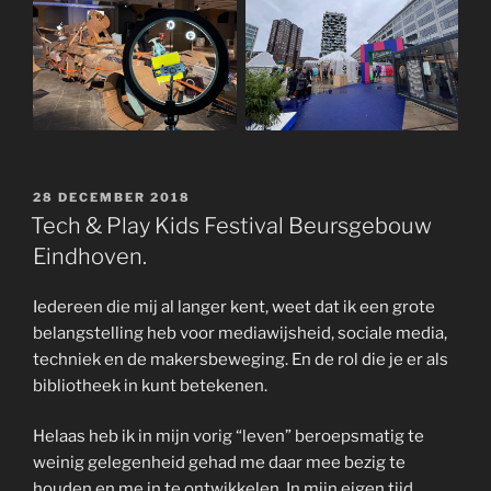
GEPLAATST
28 DECEMBER 2018
OP
Tech & Play Kids Festival Beursgebouw
Eindhoven.
Iedereen die mij al langer kent, weet dat ik een grote
belangstelling heb voor mediawijsheid, sociale media,
techniek en de makersbeweging. En de rol die je er als
bibliotheek in kunt betekenen.
Helaas heb ik in mijn vorig “leven” beroepsmatig te
weinig gelegenheid gehad me daar mee bezig te
houden en me in te ontwikkelen. In mijn eigen tijd