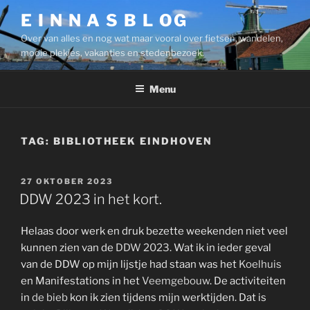
Ga
E I N N A S B L OG
naar
Over van alles en nog wat maar vooral over fietsen, wandelen,
de
mooie plekjes, vakanties en stedenbezoek.
inhoud
Menu
TAG:
BIBLIOTHEEK EINDHOVEN
GEPLAATST
27 OKTOBER 2023
OP
DDW 2023 in het kort.
Helaas door werk en druk bezette weekenden niet veel
kunnen zien van de
DDW 2023
. Wat ik in ieder geval
van de DDW op mijn lijstje had staan was het
Koe
l
huis
en Manifestations in het
Veemgebouw
. De activiteiten
in
de bieb
kon ik zien tijdens mijn werktijden. Dat is