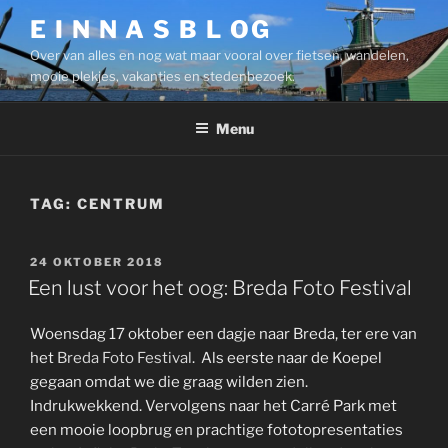
Ga
E I N N A S B L OG
naar
Over van alles en nog wat maar vooral over fietsen, wandelen,
de
mooie plekjes, vakanties en stedenbezoek.
inhoud
Menu
TAG:
CENTRUM
GEPLAATST
24 OKTOBER 2018
OP
Een lust voor het oog: Breda Foto Festival
Woensdag 17 oktober een dagje naar Breda, ter ere van
het
Breda Foto Festival
. Als eerste naar de Koepel
gegaan omdat we die graag wilden zien.
Indrukwekkend. Vervolgens naar het Carré Park met
een mooie loopbrug en prachtige fototopresentaties