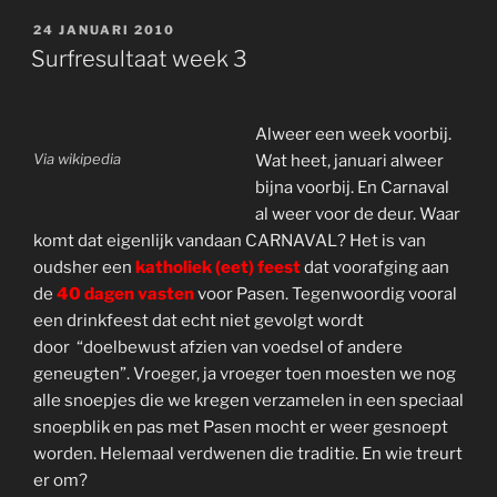
GEPLAATST
24 JANUARI 2010
OP
Surfresultaat week 3
Alweer een week voorbij.
Via wikipedia
Wat heet, januari alweer
bijna voorbij. En Carnaval
al weer voor de deur. Waar
komt dat eigenlijk vandaan CARNAVAL? Het is van
oudsher een
katholiek (eet) feest
dat voorafging aan
de
40 dagen vasten
voor Pasen. Tegenwoordig vooral
een drinkfeest dat echt niet gevolgt wordt
door “doelbewust afzien van voedsel of andere
geneugten”. Vroeger, ja vroeger toen moesten we nog
alle snoepjes die we kregen verzamelen in een speciaal
snoepblik en pas met Pasen mocht er weer gesnoept
worden. Helemaal verdwenen die traditie. En wie treurt
er om?