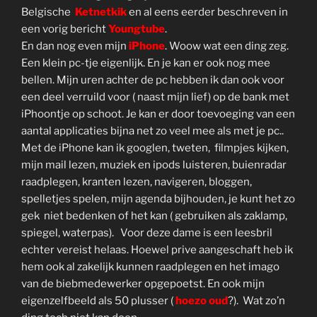
Belgische
Ketnetkik
en al eens eerder beschreven in
een vorig bericht
Youngtube
.
En dan nog even mijn
iPhone
. Woow wat een ding zeg.
Een klein pc-tje eigenlijk. En je kan er ook nog mee
bellen. Mijn uren achter de pc hebben ik dan ook voor
een deel verruild voor ( naast mijn lief) op de bank met
iPhoontje op schoot. Je kan er door toevoeging van een
aantal applicaties bijna net zo veel mee als met je pc..
Met de iPhone kan ik googlen, tweten, filmpjes kijken,
mijn mail lezen, muziek en ipods luisteren, buienradar
raadplegen, kranten lezen, navigeren, bloggen,
spelletjes spelen, mijn agenda bijhouden, je kunt het zo
gek niet bedenken of het kan ( gebruiken als zaklamp,
spiegel, waterpas). Voor deze dame is een leesbril
echter vereist helaas. Hoewel prive aangeschaft heb ik
hem ook al zakelijk kunnen raadplegen en het imago
van de biebmedewerker opgepoetst. En ook mijn
eigenzelfbeeld als 50 plusser (
hoezo oud
?). Wat zo’n