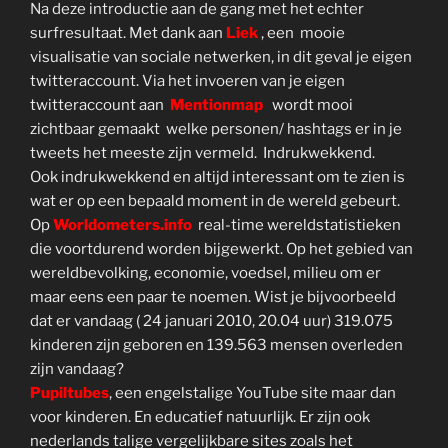
Na deze introductie aan de gang met het echter
surfresultaat. Met dank aan
Liek
, een mooie
visualisatie van sociale netwerken, in dit geval je eigen
twitteraccount. Via het invoeren van je eigen
twitteraccount aan
Mentionmap
wordt mooi
zichtbaar gemaakt welke personen/ hashtags er in je
tweets het meeste zijn vermeld. Indrukwekkend.
Ook indrukwekkend en altijd interessant om te zien is
wat er op een bepaald moment in de wereld gebeurt.
Op
Worldometers.info
real-time wereldstatistieken
die voortdurend worden bijgewerkt. Op het gebied van
wereldbevolking, economie, voedsel, milieu om er
maar eens een paar te noemen. Wist je bijvoorbeeld
dat er vandaag ( 24 januari 2010, 20.04 uur) 319.075
kinderen zijn geboren en 139.563 mensen overleden
zijn vandaag?
Pupiltubes
, een engelstalige YouTube site maar dan
voor kinderen. En educatief natuurlijk. Er zijn ook
nederlands talige vergelijkbare sites zoals het