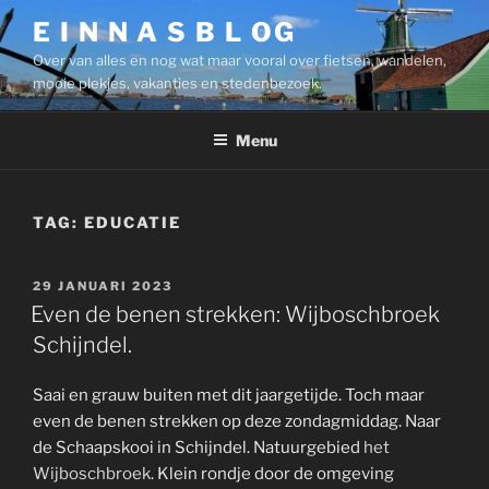
Ga
E I N N A S B L OG
naar
Over van alles en nog wat maar vooral over fietsen, wandelen,
de
mooie plekjes, vakanties en stedenbezoek.
inhoud
Menu
TAG:
EDUCATIE
GEPLAATST
29 JANUARI 2023
OP
Even de benen strekken: Wijboschbroek
Schijndel.
Saai en grauw buiten met dit jaargetijde. Toch maar
even de benen strekken op deze zondagmiddag. Naar
de Schaapskooi in Schijndel. Natuurgebied
het
Wijboschbroek
. Klein rondje door de omgeving