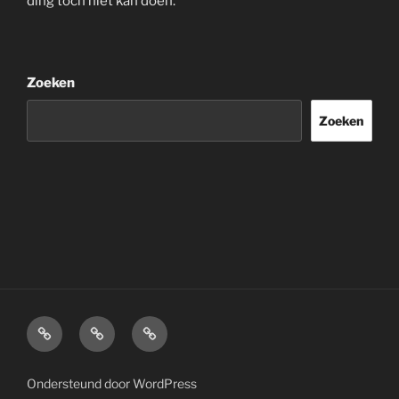
ding toch niet kan doen.
Zoeken
Zoeken
Home
Over
Disclaimer.
mij.
Ondersteund door WordPress