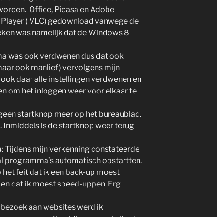
 worden. Office, Picasa en Adobe
ia Player ( VLC) gedownload vanwege de
eken was namelijk dat de Windows 8
mma was ook verdwenen dus dat ook
maar ook manlief) vervolgens mijn
ook daar alle instellingen verdwenen en
en om het inloggen weer voor elkaar te
een startknop meer op het bureaublad.
. Inmiddels is de startknop weer terug
s
: Tijdens mijn verkenning constateerde
tal programma’s automatisch opstartten.
et feit dat ik een back-up moest
en dat ik moest speed-uppen. Erg
et bezoek aan websites werd ik