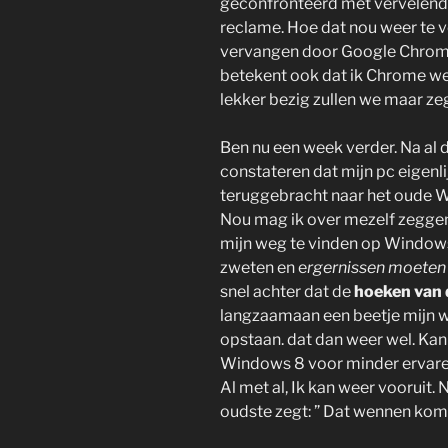
geconfronteerd met vervelende
reclame. Hoe dat nou weer te v
vervangen door Google Chrome e
betekent ook dat ik Chrome weer
lekker bezig zullen we maar ze
Ben nu een week verder. Na al 
constateren dat mijn pc eigenli
teruggebracht naar het oude W
Nou mag ik over mezelf zeggen 
mijn weg te vinden op Windows 
zweten en e
rgernissen moeten
snel achter dat de
hoeken van 
langzaamaan een beetje mijn w
opstaan. dat dan weer wel. Kan
Windows 8 voor minder ervare
Al met al, Ik kan weer vooruit. 
oudste zegt: ” Dat wennen komt