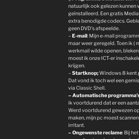
natuurlijk ook gelezen kunnen
geînstalleerd. Een gratis Med
extra benodigde codecs. Gebl
geen DVD’s afspeelde.
–
E-mail
: Mijn e-mail progra
maar weer geregeld. Toen ik ( 
werkmail wilde openen, bleken 
moest ik onze ICT-er inschakel
krijgen.
–
Startknop;
Windows 8 kent g
Dat vond ik toch wel een gemis
via
Classic Shell
.
– Automatische programma’
ik voortdurend dat er een aan
Werd voortdurend gewezen op h
maken, mijn pc moest scannen 
irritant.
– Ongewenste reclame
: Bij h