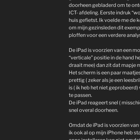
doorheen gebladerd om te ont
ICT- afdeling. Eerste indruk “w
huis gefietst. Ik voelde me de k
om mijn gezinsleden dit exempl
ploffen voor een verdere analys
De iPad is voorzien van een moo
“verticale” positie in de hand he
draait mee) dan zit dat mapje m
Het scherm is een paar maatjes
prettig ( zeker als je een leesbri
is ( ik heb het niet geprobeerd)
te passen.
De iPad reageert snel ( misschie
snel overal doorheen.
Omdat de iPad is voorzien van 
ik ook al op mijn iPhone heb sta