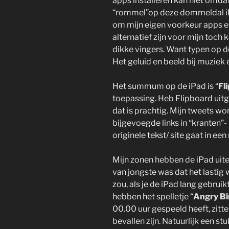
apps installeren kan niet omdat
“rommel”op deze dommeldal iP
om mijn eigen voorkeur apps er
alternatief zijn voor mijn toch 
dikke vingers. Want typen op d
Het geluid en beeld bij muziek e
Het summum op de iPad is “
Fl
toepassing. Heb Flipboard uit
dat is prachtig. Mijn tweets wo
bijgevoegde links in “kranten”
originele tekst/ site gaat in ee
Mijn zonen hebben de iPad uite
van jongste was dat het lastig
zou, als je de iPad lang gebrui
hebben het spelletje “
Angry Bi
00.00 uur gespeeld heeft, zitt
bevallen zijn. Natuurlijk een 