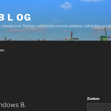
 B L OG
 vooral over fietsen, wandelen, mooie plekjes, vakanties en 
er.
Zoeken
indows 8.