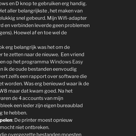
ows en D knop te gebruiken erg handig.
 Het aller belangrijkste , het maken van
elukkig snel gebeurd. Mijn Wifi-adapter
d en verbinden leverde geen problemen
gens). Hoewel af en toe wel de
Ook erg belangrijk was het om de
 te zetten naar de nieuwe. Een vriend
jzen op het programma
Windows Easy
on ik de oude bestanden eenvoudig
rt zelfs een rapport over software die
et worden. Was erg benieuwd waar ik de
n W8 maar dat kwam goed. Na het
aren de 4 accounts van mijn
bleek een ieder zijn eigen bureaublad
ug te hebben.
pelen
: De printer moest opnieuw
ocht niet ontbreken.
 die overgezette bestanden moesten