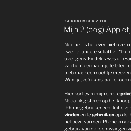
GEPLAATST
24 NOVEMBER 2010
OP
Mijn 2 (oog) Appletj
Nou heb ik het even niet over 
tweetal andere schattige “hot i
overigens. Eindelijk was de iPa
van hem een nachtje te laten r
bieb maar een nachtje meegen
Want ja, zo’n kans laat je toch n
Hier kort even mijn eerste
priv
Nadat ik gisteren op het knoop
iPhone gebruiker een fluitje v
vinden
en te
gebruiken
op de i
het bezit van een iPhone en ge
gebruik van de toepassingen va