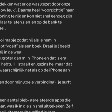
dekken wat er op was gezet door onze
oow leuk”. Daarna heel “voorzichtig” naar
oning te rijk en kon niet snel genoeg zijn
aar te laten zien en op de bank te
e. .
i mapje zodat hij als je hem in
bt “voelt” als een boek. Draai je ( beeld
ij in de weg.
 groter dan mijn iPhone en dat is erg
l hebt). Hij straalt enigszins hel maar dat
 waarschijnlijk net als op de iPhone aan
n door mijn goeie verbinding) , je surft
een aantal bieb- gerelateerde apps die
an, was ik in die zin snel uitgekeken. Zelf