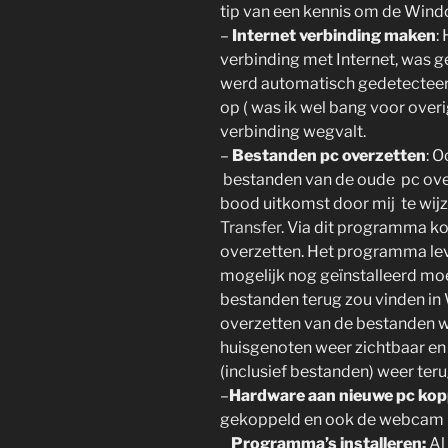
tip van een kennis om de Wind
–
Internet verbinding maken
:
verbinding met Internet, was g
werd automatisch gedetecteer
op ( was ik wel bang voor overi
verbinding wegvalt.
–
Bestanden pc overzetten
: 
bestanden van de oude pc over
bood uitkomst door mij te wi
Transfer
. Via dit programma k
overzetten. Het programma leve
mogelijk nog geïnstalleerd mo
bestanden terug zou vinden i
overzetten van de bestanden w
huisgenoten weer zichtbaar en 
(inclusief bestanden) weer ter
–
Hardware aan nieuwe pc kop
gekoppeld en ook de webcam m
_
Programma’s installeren:
Al