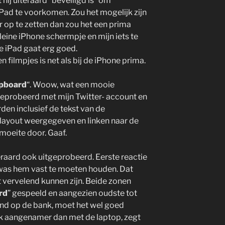
 hij uiteraard “beveiligd is “om
ad te voorkomen. Zou het mogelijk zijn
 op te zetten dan zou het een prima
kleine iPhone schermpje en mijn iets te
e iPad gaat erg goed.
n filmpjes is net als bij de iPhone prima.
ipboard
“. Woow, wat een mooie
geprobeerd met mijn Twitter- account en
rden inclusief de tekst van de
- layout weergegeven en linken naar de
n moeite door. Gaaf.
raard ook uitgeprobeerd. Eerste reactie
 was hem vast te moeten houden. Dat
kt vervelend kunnen zijn. Beide zonen
rd
” gespeeld en aangezien oudste tot
end op de bank, moet het wel goed
stuk aangenamer dan met de laptop, zegt