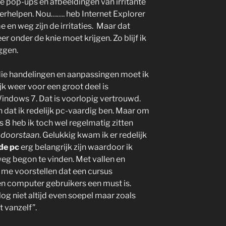
 pop-ups en afbeeldingen van irritante
erhelpen. Nou……. heb Internet Explorer
n weg zijn de irritaties. Maar dat
 onder de knie moet krijgen. Zo blijf ik
ggen.
die handelingen en aanpassingen moet ik
jk weer voor een groot deel is
indows 7. Dat is voorlopig vertrouwd.
dat ik redelijk pc-vaardig ben. Maar om
8 heb ik toch wel regelmatig zitten
 doorstaan
. Gelukkig kwam ik er redelijk
de pc
erg belangrijk zijn waardoor ik
eg begon te vinden. Met vallen en
 me voorstellen dat een cursus
n computer gebruikers een must is.
Nog niet altijd even soepel maar zoals
 vanzelf”.