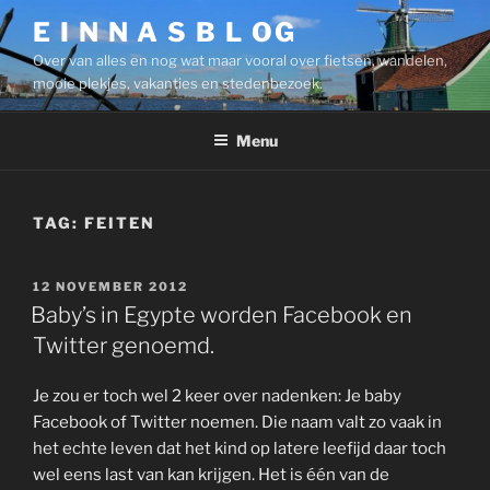
Ga
E I N N A S B L OG
naar
Over van alles en nog wat maar vooral over fietsen, wandelen,
de
mooie plekjes, vakanties en stedenbezoek.
inhoud
Menu
TAG:
FEITEN
GEPLAATST
12 NOVEMBER 2012
OP
Baby’s in Egypte worden Facebook en
Twitter genoemd.
Je zou er toch wel 2 keer over nadenken: Je baby
Facebook of Twitter noemen. Die naam valt zo vaak in
het echte leven dat het kind op latere leefijd daar toch
wel eens last van kan krijgen. Het is één van de