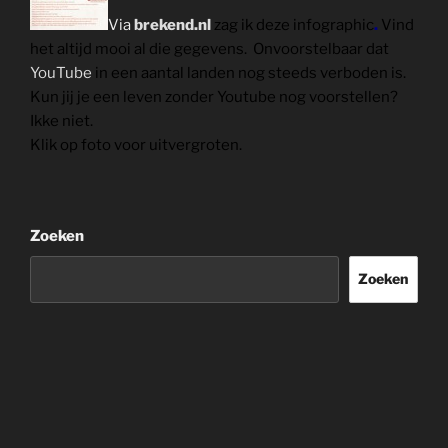
Via
brekend.nl
zag ik deze infographic
.
Vind
het altijd mooi al die gegevens. Onvoorstelbaar dat
YouTube
in een aantal landen nog steeds verboden is.
Kun jij je een leven zonder Youtube nog voorstellen?
Ikke niet.
Klik op foto voor uitvergroten.
Zoeken
Zoeken