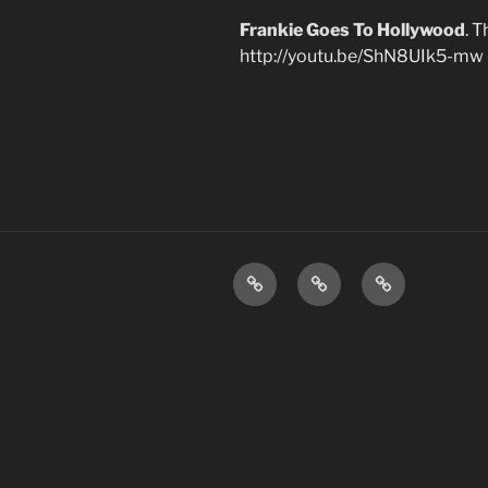
Frankie Goes To Hollywood
. 
http://youtu.be/ShN8UIk5-mw
Home
Over
Disclaimer.
mij.