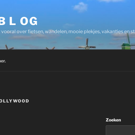
 B L OG
 vooral over fietsen, wandelen, mooie plekjes, vakanties en 
er.
HOLLYWOOD
Zoeken