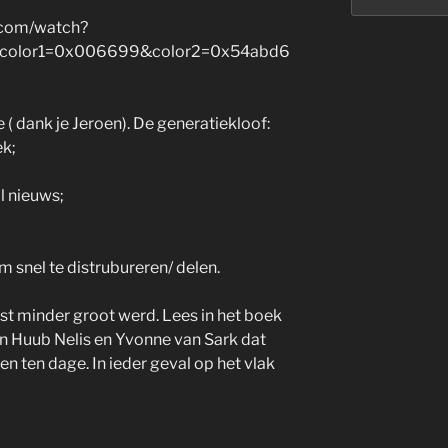
.com/watch?
&color1=0x006699&color2=0x54abd6
 ( dank je Jeroen). De generatiekloof:
ek;
l nieuws;
m snel te distrubureren/ delen.
ist minder groot werd. Lees in het boek
n Huub Nelis en Yvonne van Sark dat
en ten dage. In ieder geval op het vlak