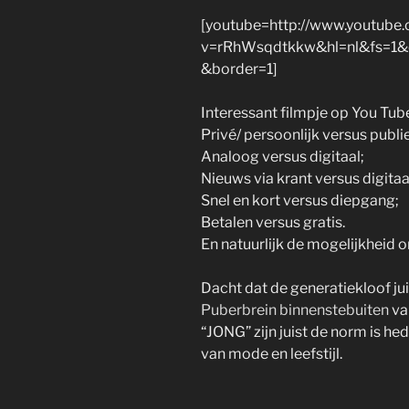
[youtube=http://www.youtube
v=rRhWsqdtkkw&hl=nl&fs=1
&border=1]
Interessant filmpje op You Tube
Privé/ persoonlijk versus publi
Analoog versus digitaal;
Nieuws via krant versus digitaa
Snel en kort versus diepgang;
Betalen versus gratis.
En natuurlijk de mogelijkheid o
Dacht dat de generatiekloof ju
Puberbrein binnenstebuiten
va
“JONG” zijn juist de norm is hed
van mode en leefstijl.