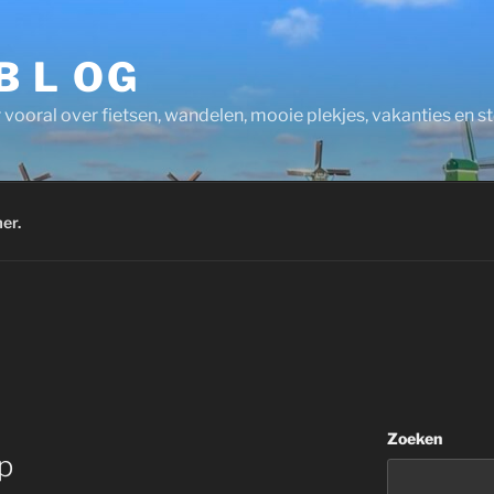
 B L OG
 vooral over fietsen, wandelen, mooie plekjes, vakanties en 
er.
Zoeken
p