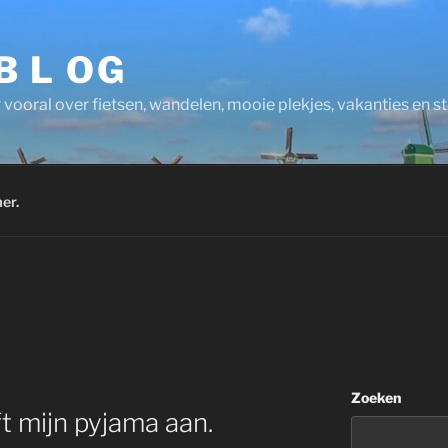
 B L OG
 vooral over fietsen, wandelen, mooie plekjes, vakanties en 
er.
Zoeken
ft mijn pyjama aan.