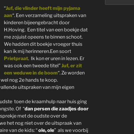
“
Juf, die vlinder heeft mijn pyjama
aan
“. Een verzameling uitspraken van
kinderen bijeengebracht door
H.Hoving. Een titel van een boekje dat
me zojuist opeens te binnen schoot.
We hadden dit boekje vroeger thuis
kan ik mij herinneren.Een soort
Prietpraat
. Ik kon er uren in lezen. Er
was ook een tweede titel”
Juf, er zit
een weduwe in de boom
“. Ze worden
 wel nog 2e hands te koop.
vallende uitspraken van mijn eigen
 oudste toen de kraamhulp naar huis ging
ngste. Of “
dan persen die zaadjes door
esprekje met de oudste over de
we het nog niet over de uitspraak van
re van de kids: “
ole, ole
” als we voorbij