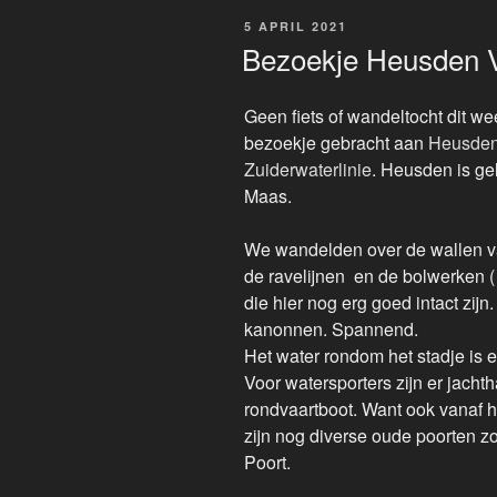
GEPLAATST
5 APRIL 2021
OP
Bezoekje Heusden V
Geen fiets of wandeltocht dit 
bezoekje gebracht aan
Heusden
Zuiderwaterlinie
. Heusden is g
Maas.
We wandelden over de wallen van
de ravelijnen en de bolwerken ( 
die hier nog erg goed intact zij
kanonnen. Spannend.
Het water rondom het stadje is 
Voor watersporters zijn er jachth
rondvaartboot. Want ook vanaf h
zijn nog diverse oude poorten 
Poort.