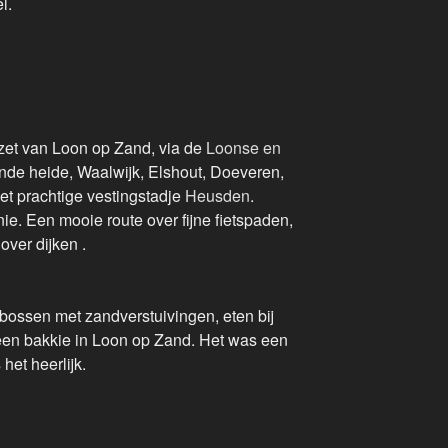
l.
zet van Loon op Zand, via de
Loonse en
nde heide, Waalwijk, Elshout, Doeveren,
et prachtige vestingstadje
Heusden
.
ie. Een mooie route over fijne fietspaden,
over dijken .
bossen met zandverstuivingen, eten bij
en bakkie in Loon op Zand. Het was een
het heerlijk.