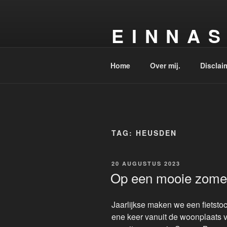
Ga
naar
E I N N A S
de
inhoud
Over van alles en nog wat maar 
Home
Over mij.
Disclai
TAG:
HEUSDEN
GEPLAATST
20 AUGUSTUS 2023
OP
Op een mooie zom
Jaarlijkse maken we een fietst
ene keer vanuit de woonplaats 