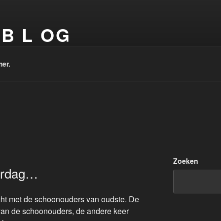
 B L OG
vooral over fietsen, wandelen, mooie plekjes, vakanties en st
mer.
Zoeken
erdag…
ocht met de schoonouders van oudste. De
van de schoonouders, de andere keer