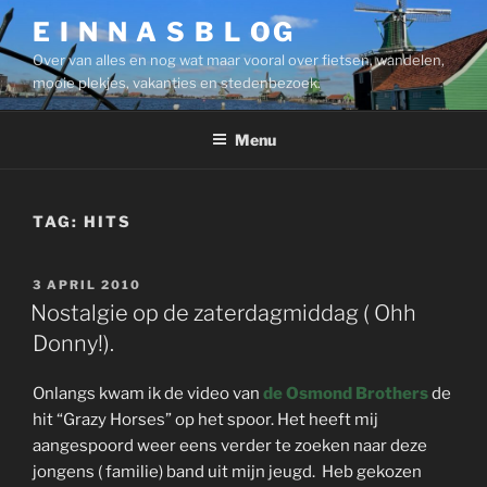
Ga
E I N N A S B L OG
naar
Over van alles en nog wat maar vooral over fietsen, wandelen,
de
mooie plekjes, vakanties en stedenbezoek.
inhoud
Menu
TAG:
HITS
GEPLAATST
3 APRIL 2010
OP
Nostalgie op de zaterdagmiddag ( Ohh
Donny!).
Onlangs kwam ik de video van
de Osmond Brothers
de
hit “Grazy Horses” op het spoor. Het heeft mij
aangespoord weer eens verder te zoeken naar deze
jongens ( familie) band uit mijn jeugd. Heb gekozen