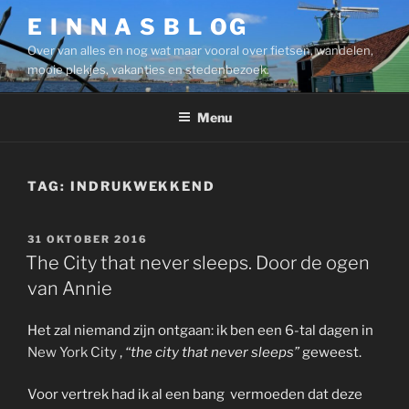
Ga
E I N N A S B L OG
naar
Over van alles en nog wat maar vooral over fietsen, wandelen,
de
mooie plekjes, vakanties en stedenbezoek.
inhoud
Menu
TAG:
INDRUKWEKKEND
GEPLAATST
31 OKTOBER 2016
OP
The City that never sleeps. Door de ogen
van Annie
Het zal niemand zijn ontgaan: ik ben een 6-tal dagen in
New York City
,
“the city that never sleeps”
geweest.
Voor vertrek had ik al een bang vermoeden dat deze