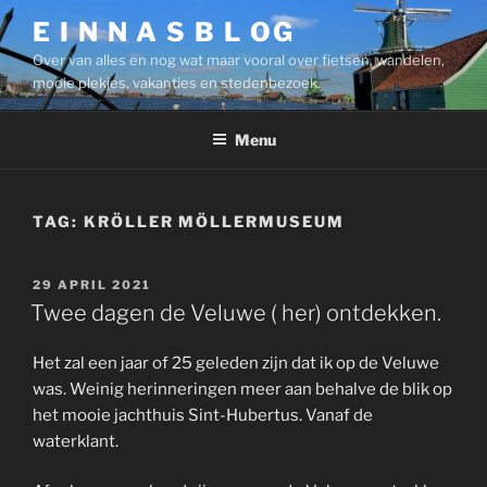
Ga
E I N N A S B L OG
naar
Over van alles en nog wat maar vooral over fietsen, wandelen,
de
mooie plekjes, vakanties en stedenbezoek.
inhoud
Menu
TAG:
KRÖLLER MÖLLERMUSEUM
GEPLAATST
29 APRIL 2021
OP
Twee dagen de Veluwe ( her) ontdekken.
Het zal een jaar of 25 geleden zijn dat ik op de Veluwe
was. Weinig herinneringen meer aan behalve de blik op
het mooie jachthuis Sint-Hubertus. Vanaf de
waterklant.