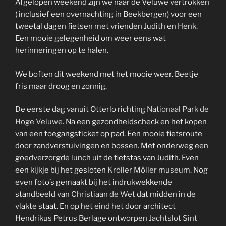
Afgelopen weekend zijn we naar de Veluwe vertrokken
( inclusief een overnachting in Beekbergen) voor een
tweetal dagen fietsen met vrienden Judith en Henk.
Een mooie gelegenheid om weer eens wat
herinneringen op te halen.
We boften dit weekend met het mooie weer. Beetje
fris maar droog en zonnig.
De eerste dag vanuit Otterlo richting
Nationaal Park de
Hoge Veluwe
. Na een gezondheidscheck en het kopen
van een toegangsticket op pad. Een mooie fietsroute
door zandverstuivingen en bossen. Met onderweg een
goedverzorgde lunch uit de fietstas van Judith. Even
een kijkje bij het gesloten
Kröller Möller museum
. Nog
even foto’s gemaakt bij het indrukwekkende
standbeeld van
Christiaan de Wet
dat midden in de
vlakte staat. En op het eind het door architect
Hendrikus Petrus Berlage ontworpen
Jachtslot Sint