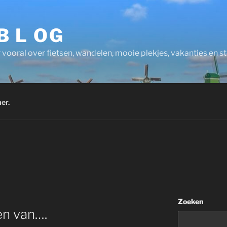
 B L OG
 vooral over fietsen, wandelen, mooie plekjes, vakanties en 
er.
Zoeken
en van….