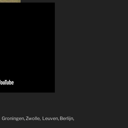
,
Groningen
,
Zwolle
,
Leuven
,
Berlijn
,