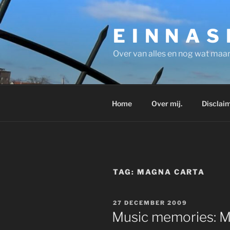
Ga
naar
E I N N A S
de
inhoud
Over van alles en nog wat maar
Home
Over mij.
Disclaim
TAG:
MAGNA CARTA
GEPLAATST
27 DECEMBER 2009
OP
Music memories: M