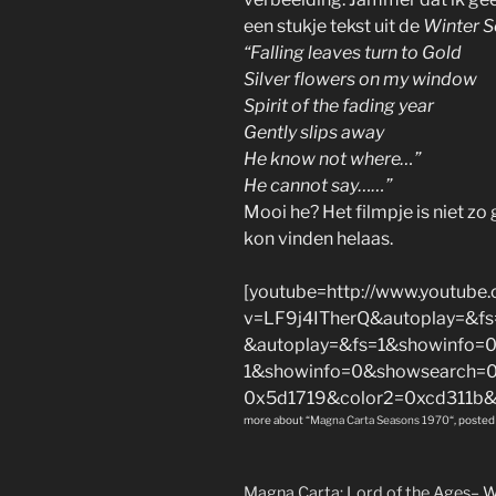
een stukje tekst uit de
Winter 
“Falling leaves turn to Gold
Silver flowers on my window
Spirit of the fading year
Gently slips away
He know not where…”
He cannot say……”
Mooi he? Het filmpje is niet z
kon vinden helaas.
[youtube=http://www.youtube
v=LF9j4ITherQ&autoplay=&f
&autoplay=&fs=1&showinfo=
1&showinfo=0&showsearch=0
0x5d1719&color2=0xcd311b&
more about “
Magna Carta Seasons 1970
“, posted
Magna Carta: Lord of the Ages
– 