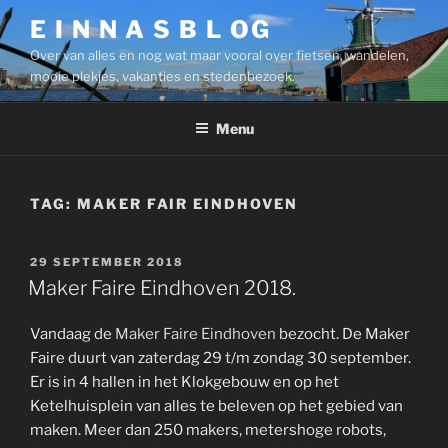
Ga
E I N N A S B L OG
naar
Over van alles en nog wat maar vooral over fietsen, wandelen,
de
mooie plekjes, vakanties en stedenbezoek.
inhoud
Menu
TAG:
MAKER FAIR EINDHOVEN
GEPLAATST
29 SEPTEMBER 2018
OP
Maker Faire Eindhoven 2018.
Vandaag de
Maker Faire Eindhoven
bezocht. De Maker
Faire duurt van zaterdag 29 t/m zondag 30 september.
Er is in 4 hallen in het Klokgebouw en op het
Ketelhuisplein van alles te beleven op het gebied van
maken. Meer dan 250 makers, metershoge robots,