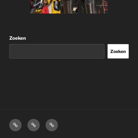
Zoeken
Zoeken
Home
Over
Disclaimer.
mij.