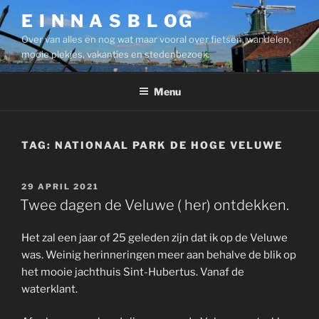
Ga
E I N N A S B L OG
naar
Over van alles en nog wat maar vooral over fietsen, wandelen,
de
mooie plekjes, vakanties en stedenbezoek.
inhoud
Menu
TAG:
NATIONAAL PARK DE HOGE VELUWE
GEPLAATST
29 APRIL 2021
OP
Twee dagen de Veluwe ( her) ontdekken.
Het zal een jaar of 25 geleden zijn dat ik op de Veluwe
was. Weinig herinneringen meer aan behalve de blik op
het mooie jachthuis Sint-Hubertus. Vanaf de
waterklant.