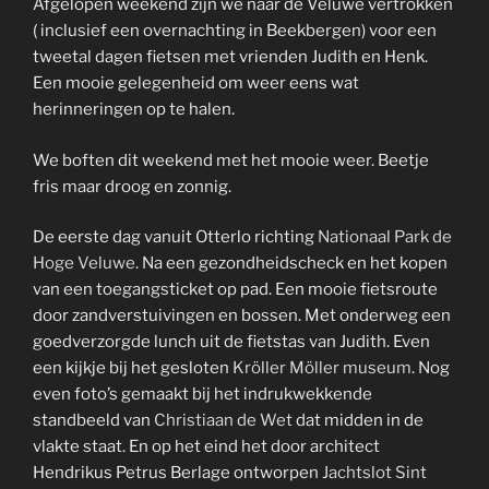
Afgelopen weekend zijn we naar de Veluwe vertrokken
( inclusief een overnachting in Beekbergen) voor een
tweetal dagen fietsen met vrienden Judith en Henk.
Een mooie gelegenheid om weer eens wat
herinneringen op te halen.
We boften dit weekend met het mooie weer. Beetje
fris maar droog en zonnig.
De eerste dag vanuit Otterlo richting
Nationaal Park de
Hoge Veluwe
. Na een gezondheidscheck en het kopen
van een toegangsticket op pad. Een mooie fietsroute
door zandverstuivingen en bossen. Met onderweg een
goedverzorgde lunch uit de fietstas van Judith. Even
een kijkje bij het gesloten
Kröller Möller museum
. Nog
even foto’s gemaakt bij het indrukwekkende
standbeeld van
Christiaan de Wet
dat midden in de
vlakte staat. En op het eind het door architect
Hendrikus Petrus Berlage ontworpen
Jachtslot Sint