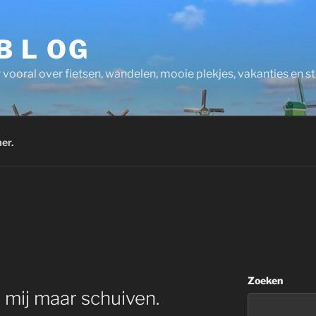
 B L OG
 vooral over fietsen, wandelen, mooie plekjes, vakanties en 
er.
Zoeken
 mij maar schuiven.