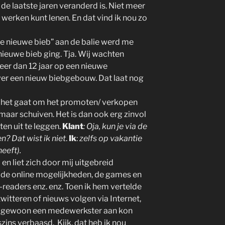
 de laatste jaren veranderd is. Niet meer
 werken kunt lenen. En dat vind ik nou zo
“de nieuwe bieb” aan de balie werd me
nieuwe bieb ging. Tja. Wij wachten
meer dan 12 jaar op een nieuwe
over een nieuw biebgebouw. Dat laat nog
ls het gaat om het promoten/ verkopen
maar schuiven. Het is dan ook erg zinvol
n uit te leggen.
Klant
: Oja, kun je via de
? Dat wist ik niet
.
Ik
:
zelfs op vakantie
heeft).
n liet zich door mij uitgebreid
, de online mogelijkheden, de games en
-readers enz. enz. Toen ik hem vertelde
 twitteren of nieuws volgen via Internet,
f gewoon een medewerkster aan kon
szins verbaasd. Kijk, dat heb ik nou