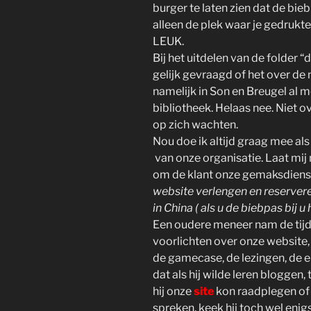
burger te laten zien dat de bieb
alleen de plek waar je gedrukte
LEUK.
Bij het uitdelen van de folder 
gelijk gevraagd of het over de 
namelijk in Son en Breugel al 
bibliotheek. Helaas nee. Niet 
op zich wachten.
Nou doe ik altijd graag mee a
van onze organisatie. Laat mij 
om de klant onze gemaksdienste
website verlengen en reserveren
in China ( als u de biebpas bij u 
Een oudere meneer nam de tijd e
voorlichten over onze website
de gamecase, de lezingen, de e
dat als hij wilde leren bloggen,
hij onze
site
kon raadplegen o
spreken, keek hij toch wel enig