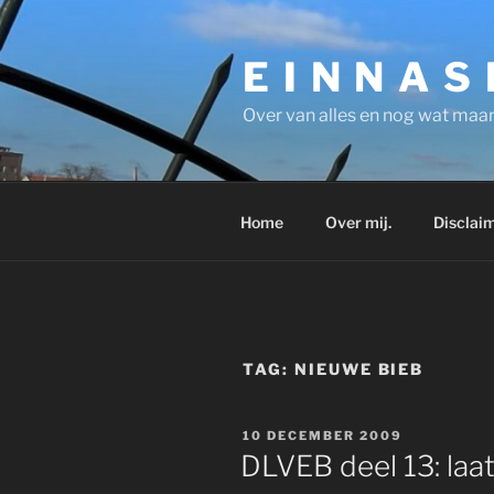
Ga
naar
E I N N A S
de
inhoud
Over van alles en nog wat maar
Home
Over mij.
Disclaim
TAG:
NIEUWE BIEB
GEPLAATST
10 DECEMBER 2009
OP
DLVEB deel 13: laat