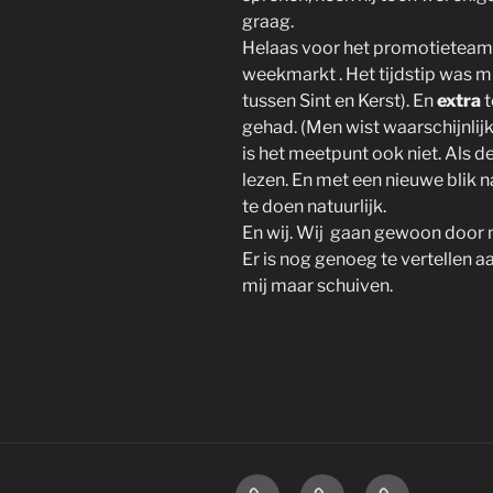
graag.
Helaas voor het promotieteam 
weekmarkt . Het tijdstip was m
tussen Sint en Kerst). En
extra
t
gehad. (Men wist waarschijnlijk
is het meetpunt ook niet. Als 
lezen. En met een nieuwe blik n
te doen natuurlijk.
En wij. Wij gaan gewoon door 
Er is nog genoeg te vertellen aa
mij maar schuiven.
Home
Over
Disclaimer.