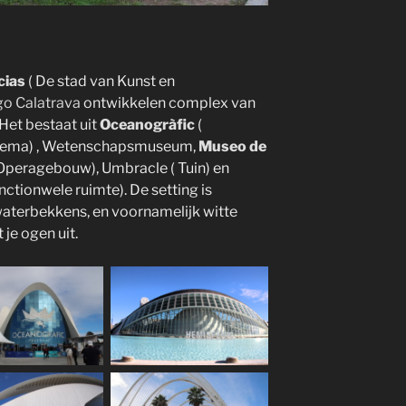
cias
( De stad van Kunst en
go Calatrava
ontwikkelen complex van
 Het bestaat uit
Oceanogràfic
(
nema) , Wetenschapsmuseum,
Museo de
 Operagebouw), Umbracle ( Tuin) en
nctionwele ruimte). De setting is
waterbekkens, en voornamelijk witte
 je ogen uit.