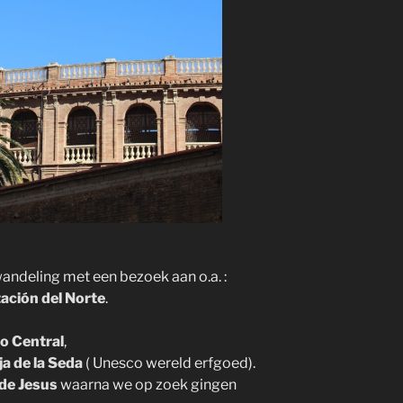
andeling met een bezoek aan o.a. :
ación del Norte
.
o Central
,
ja de la Seda
( Unesco wereld erfgoed).
de Jesus
waarna we op zoek gingen