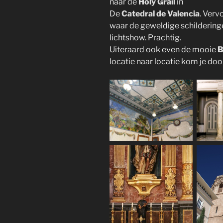
naar de
Holy Grail
in
De
Catedral de Valencia
. Verv
waar de geweldige schilderinge
lichtshow. Prachtig.
Uiteraard ook even de mooie
B
locatie naar locatie kom je door