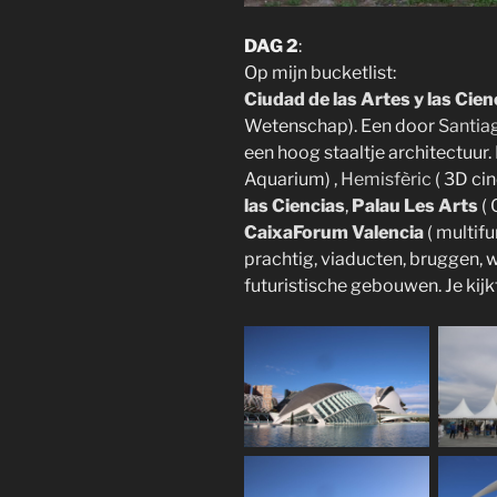
DAG 2
:
Op mijn bucketlist:
Ciudad de las Artes y las Cien
Wetenschap). Een door
Santia
een hoog staaltje architectuur.
Aquarium) ,
Hemisfèric
( 3D ci
las Ciencias
,
Palau Les Arts
(
CaixaForum Valencia
( multifu
prachtig, viaducten, bruggen, 
futuristische gebouwen. Je kijkt