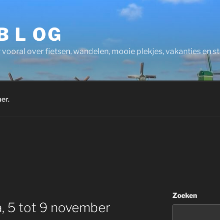
 B L OG
 vooral over fietsen, wandelen, mooie plekjes, vakanties en 
er.
Zoeken
a, 5 tot 9 november