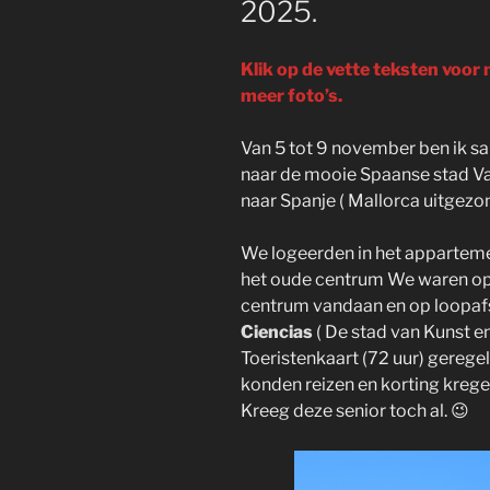
2025.
Klik op de vette teksten voor
meer foto’s.
Van 5 tot 9 november ben ik 
naar de mooie Spaanse stad Val
naar Spanje ( Mallorca uitgezo
We logeerden in het appartem
het oude centrum We waren op
centrum vandaan en op loopaf
Ciencias
( De stad van Kunst 
Toeristenkaart (72 uur) gereg
konden reizen en korting kreg
Kreeg deze senior toch al. 😉