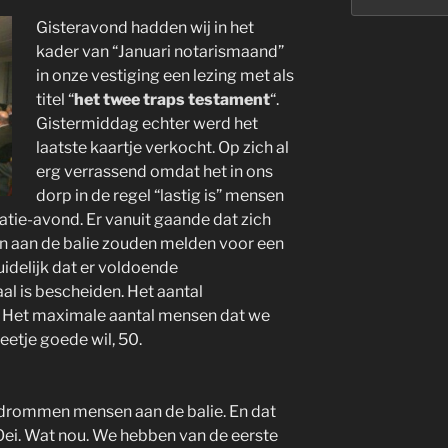
Gisteravond hadden wij in het
kader van “Januari notarismaand”
in onze vestiging een lezing met als
titel “
het twee traps testament
“.
Gistermiddag echter werd het
laatste kaartje verkocht. Op zich al
erg verrassend omdat het in ons
dorp in de regel “lastig is” mensen
atie-avond. Er vanuit gaande dat zich
n aan de balie zouden melden voor een
idelijk dat er voldoende
al is bescheiden. Het aantal
. Het maximale aantal mensen dat we
eetje goede wil, 50.
 drommen mensen aan de balie. En dat
ei. Wat nou. We hebben van de eerste