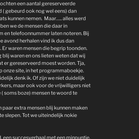
chten een aantal gereserveerde
d ( gebeurd ook nog wel eens) dan
laats kunnen nemen. Maar….. alles werd
bben we de mensen die daar in
m en telefoonnummer laten noteren. Bij
de avond herhalen vind ik dus dan
. Er waren mensen die begrip toonden.
 blij waren en ons lieten weten dat wij
at er gereserveerd moest worden. Tja,
op onze site, in het programmaboekje.
elijk denk ik. Of zijn we niet duidelijk
rs, maar ook voor de vrijwilligers niet
 ( soms boze) mensen te woord te
 paar extra mensen blij kunnen maken
te slepen. Tot we uiteindelijk nokie
d, een succesverhaal met een minpuntje,