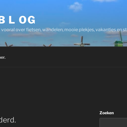
 B L OG
 vooral over fietsen, wandelen, mooie plekjes, vakanties en 
er.
Zoeken
derd.