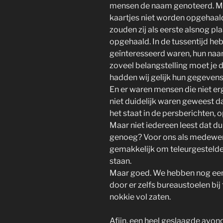
mensen de naam genoteerd. Mo
kaartjes niet worden opgehaal
zouden zij als eerste alsnog p
opgehaald. In de tussentijd he
geïnteresseerd waren, hun naa
zoveel belangstelling moet je 
hadden wij gelijk hun gegevens
En er waren mensen die niet erg
niet duidelijk waren geweest d
het staat in de persberichten, 
Maar niet iedereen leest dat duid
genoeg? Voor ons als medewerke
gemakkelijk om teleurgestelde
staan.
Maar goed. We hebben nog een
door er zelfs bureaustoelen bij 
nokkie vol zaten.
Afijn, een heel geslaagde avon