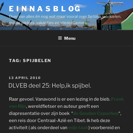
Ga
E I N N A S B L OG
naar
Over van alles en nog wat maar vooral over fietsen, wandelen,
de
mooie plekjes, vakanties en stedenbezoek.
inhoud
Menu
TAG:
SPIJBELEN
GEPLAATST
13 APRIL 2010
OP
DLVEB deel 25: Help,ik spijbel.
Raar gevoel. Vanavond is er een lezing in de bieb.
Frank
van Rijn
, wereldfietser en auteur geeft een
diapresentatie over zijn boek “
de Gouden Capuchon
“,
een reis door Centraal-Azië en Tibet. Ik heb deze
activiteit ( als onderdeel van
mijn taak
) voorbereid en