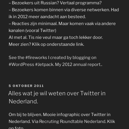
– Bezoekers uit Russian? Vertaal programma?
– Bezoekers komen binnen via diverse netwerken. Had
ik in 2012 meer aandacht aan besteed.
– Reacties zijn minimaal. Maar komen vaak via andere
kanalen (vooral Twitter)
Al met al. Tis nie veul maar ga toch lekker door.
Meer zien? Klik op onderstaande link.
See the #fireworks I created by blogging on
#WordPress #Jetpack. My 2012 annual report.
.
GEPLAATST
5 OKTOBER 2011
OP
Alles wat je wil weten over Twitter in
Nederland.
Om bij te blijven. Mooie infographic over Twitter in
Nederland. Via
Recruting Roundtable Nederland
. Klik
op foto.