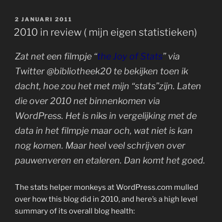
GEPLAATST
2 JANUARI 2011
OP
2010 in review ( mijn eigen statistieken)
Zat net een filmpje “
the Joy of Stats
” via
Twitter @bibliotheek20 te bekijken toen ik
dacht, hoe zou het met mijn “stats”zijn. Laten
die over 2010 net binnenkomen via
WordPress. Het is niks in vergelijking met de
data in het filmpje maar och, wat niet is kan
nog komen. Maar heel veel schrijven over
pauwenveren en etaleren. Dan komt het goed.
The stats helper monkeys at WordPress.com mulled
over how this blog did in 2010, and here’s a high level
summary of its overall blog health: