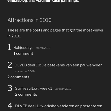
einnasblog
, and
vladimir kush paintings
.
Attractions in 2010
These are the posts and pages that got the most views
in 2010.
1
Rokjesdag.
March 2010
1 comment
2
DLVEB deel 10: De betekenis van een pauwenveer.
November 2009
2 comments
3
Surfresultaat: week 1
January 2010
2 comments
4
DLVEB deel 11: workshop etaleren en presenteren.