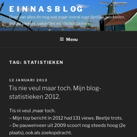
Ga
E I N N A S B L OG
naar
Over van alles en nog wat maar vooral over fietsen, wandelen,
de
mooie plekjes, vakanties en stedenbezoek.
inhoud
Menu
TAG:
STATISTIEKEN
GEPLAATST
12 JANUARI 2013
OP
Tis nie veul maar toch. Mijn blog-
statistieken 2012.
Tis ni veul ,maar toch.
– Mijn top bericht in 2012 had 131 views. Beetje trots.
– De pauwenveer uit 2009 scoort nog steeds hoog (2e
plaats), ook als zoekopdracht.