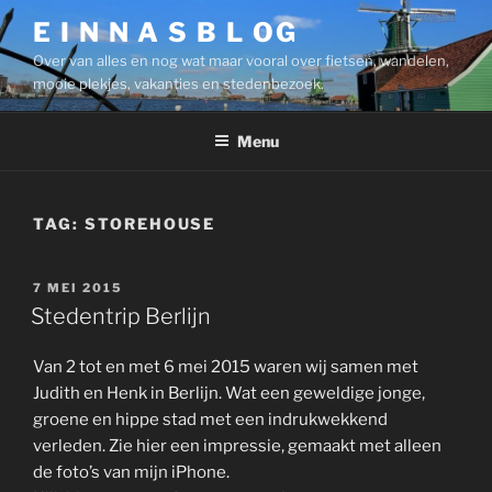
Ga
E I N N A S B L OG
naar
Over van alles en nog wat maar vooral over fietsen, wandelen,
de
mooie plekjes, vakanties en stedenbezoek.
inhoud
Menu
TAG:
STOREHOUSE
GEPLAATST
7 MEI 2015
OP
Stedentrip Berlijn
Van 2 tot en met 6 mei 2015 waren wij samen met
Judith en Henk in Berlijn. Wat een geweldige jonge,
groene en hippe stad met een indrukwekkend
verleden. Zie hier een impressie, gemaakt met alleen
de foto’s van mijn iPhone.