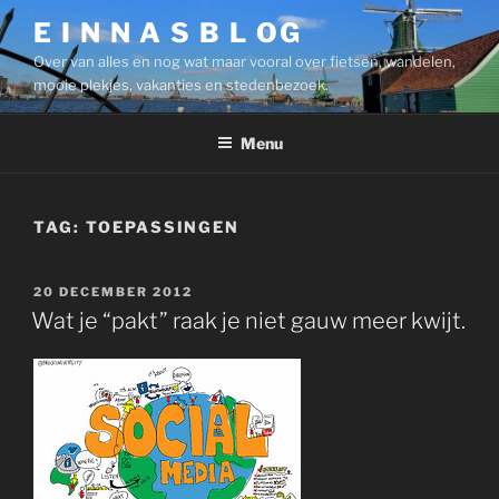
Ga
E I N N A S B L OG
naar
Over van alles en nog wat maar vooral over fietsen, wandelen,
de
mooie plekjes, vakanties en stedenbezoek.
inhoud
Menu
TAG:
TOEPASSINGEN
GEPLAATST
20 DECEMBER 2012
OP
Wat je “pakt” raak je niet gauw meer kwijt.