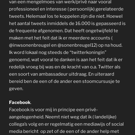
van een mengelmoes van werk/privé naar vooral
professioneel en interesse ( persoonlijk) gerelateerde
tweets. Helemaal los te koppelen zijn die niet. Hoewel
het aantal tweets inmiddels de 16.000 is gepasseerd is
de frequente afgenomen. Dat heeft ongetwijfeld te
maken met het feit dat ik er meerdere accounts (
@inwsonenbreugel en @sonenbreugel12) op na houd.
Ik word lokaal nog steeds de “twitterkoningin”
genoemd, wat vooral te danken is aan het feit dat ik er
redelijk vroeg bij was en de kracht van o.a. Twitter als
een soort van ambassadeur uitdraag. En uiteraard
bereid ben de een of de ander een stoomcursusje te
geven.
Facebook
.
Facebook is voor mij in principe een privé-
aangelegenheid. Neemt niet weg dat ik ( landelijke)
collega’s volg en er regelmatig een mediawijs of social
media bericht op zet of de een of de ander help met