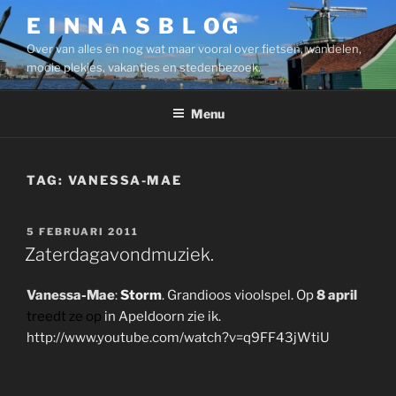
Ga
E I N N A S B L OG
naar
Over van alles en nog wat maar vooral over fietsen, wandelen,
de
mooie plekjes, vakanties en stedenbezoek.
inhoud
Menu
TAG:
VANESSA-MAE
GEPLAATST
5 FEBRUARI 2011
OP
Zaterdagavondmuziek.
Vanessa-Mae
:
Storm
. Grandioos vioolspel. Op
8 april
treedt ze op
in Apeldoorn zie ik.
http://www.youtube.com/watch?v=q9FF43jWtiU