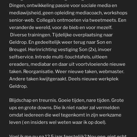
Dingen, ontwikkeling passie voor sociale media en
mediawijsheid, geen opleiding mediacoach, workshops
senior-web. Collega’s ontmoeten via tweetmeets. Een
veranderde wereld, voor de bieb en voor mezelf.
Diverse trainingen. Tijdelijke overplaatsing naar
Geldrop. En gedeeltelijk weer terug naar Son en
Breugel. Herinrichting vestiging Son (2x), invoer
selfservice. Intrede multi-touchtafels, uitleen
ereaders, mediabar en daar uit voortvloeiende nieuwe
taken. Reorganisatie. Weer nieuwe taken, webmaster.
Andere taken kwijtgeraakt. Deels nieuwe werkplek
Geldrop.
Blijdschap en treurnis. Goeie tijden, nare tijden. Grote
ups en grote downs. Die ik niet nader zal vermelden
omdat iedereen die wel tegenkomt in zijn werkzame
leven ( en insiders wel weten waar ik op doel).
Voel ik me nu na 12.5 jaar feestelijk? Nou nee, niet echt.