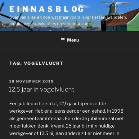
Ga
E I N N A S B L OG
naar
Over van alles en nog wat maar vooral over fietsen, wandelen,
de
mooie plekjes, vakanties en stedenbezoek.
inhoud
Menu
TAG:
VOGELVLUCHT
GEPLAATST
18 NOVEMBER 2015
OP
12,5 jaar in vogelvlucht.
Een jubileum heet dat, 12,5 jaar bij eenzelfde
werkgever. Heb er al eens eerder een gehad. In 1998
als gemeenteambtenaar. Een derde jubileum zal niet
meer lukken denk ik want 25 jaar bij mijn huidige
werkgever of 12.5 bij een andere zit er niet meer in