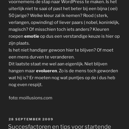
voornemens de stap naar WordPress te maken. Is het
uiterlijk niet te saai of past het beter bij een bijna ( oei)
50 jarige? Welke kleur zal ik nemen? Rood ( sterk,
verlangen, opwinding) of liever paars ( nobel, koninklijk,
magisch? Of misschien toch iets anders? Kleuren
roepen
emotie
op dus een verstandige keuze is hier op
zijn plaats.
Is het niet handiger gewoon hier te blijven? Of moet
een mens durven te veranderen.
Dit laatste staat me wel aan eigenlijk. Niet blijven
hangen maar
evolueren
. Zo is de mens toch geworden
wat hij is? Er moeten nog wat puntjes op de i dus heb
nog even respijt.
foto:
moillusions.com
GEPLAATST
28 SEPTEMBER 2009
OP
Succesfactoren en tips voor startende