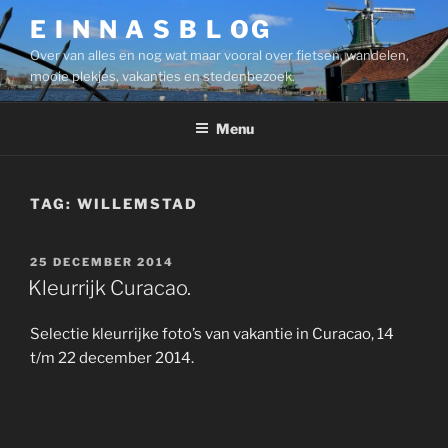
Ga
E I N N A S B L OG
naar
Over van alles en nog wat maar vooral over fietsen, wandelen,
de
mooie plekjes, vakanties en stedenbezoek.
inhoud
Menu
TAG:
WILLEMSTAD
GEPLAATST
25 DECEMBER 2014
OP
Kleurrijk Curacao.
Selectie kleurrijke foto’s van vakantie in Curacao, 14
t/m 22 december 2014.