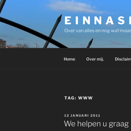
Ga
naar
E I N N A S
de
inhoud
Over van alles en nog wat maar
Home
Over mij.
Disclaim
TAG:
WWW
GEPLAATST
12 JANUARI 2011
OP
We helpen u graag