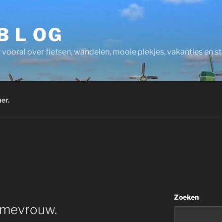
 B L OG
 vooral over fietsen, wandelen, mooie plekjes, vakanties en 
er.
Zoeken
 mevrouw.