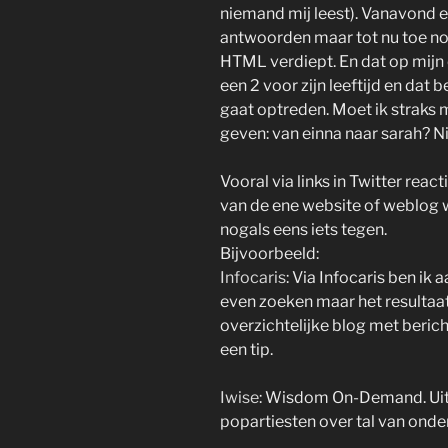
niemand mij leest). Vanavond e
antwoorden maar tot nu toe nog
HTML verdiept. En dat op mijn 
een 2 voor zijn leeftijd en dat b
gaat optreden. Moet ik straks
geven: van einna naar sarah? N
Vooral via links in Twitter reac
van de ene website of weblog w
nogals eens iets tegen.
Bijvoorbeeld:
Infocaris
: Via Infocaris ben i
even zoeken maar het resultaat 
overzichtelijke blog met bericht
een tip.
Iwise
: Wisdom On-Demand. Uits
popartiesten over tal van onder