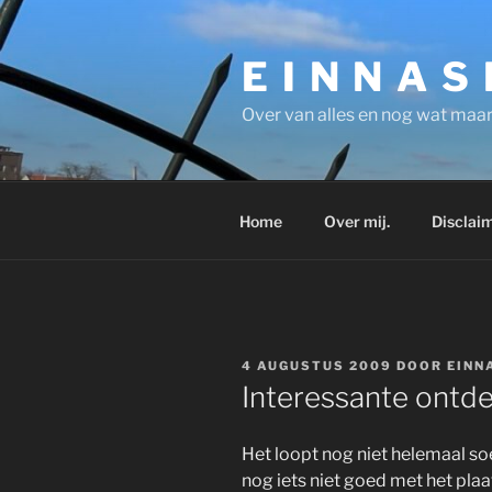
Ga
naar
E I N N A S
de
inhoud
Over van alles en nog wat maar
Home
Over mij.
Disclaim
GEPLAATST
4 AUGUSTUS 2009
DOOR
EINN
OP
Interessante ontd
Het loopt nog niet helemaal so
nog iets niet goed met het plaat