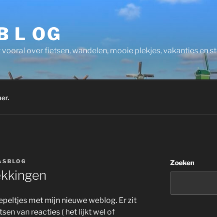
 B L OG
 vooral over fietsen, wandelen, mooie plekjes, vakanties en 
er.
ASBLOG
Zoeken
ekkingen
epeltjes met mijn nieuwe weblog. Er zit
sen van reacties ( het lijkt wel of