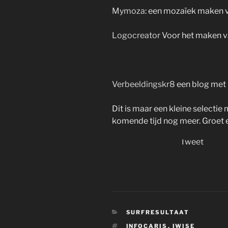
Mymoza
: een mozaïek maken v
Logocreator
Voor het maken va
Verbeeldingskr8
een blog met 
Dit is maar een kleine selectie 
komende tijd nog meer. Groet e
Tweet
CATEGORIEËN
SURFRESULTAAT
TAGS
INFOCARIS
,
IWISE