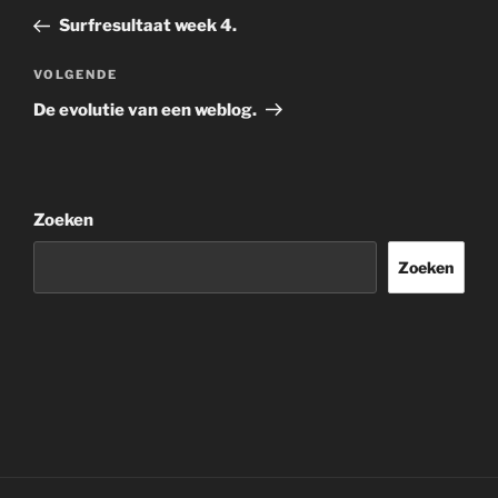
navigatie
bericht
Surfresultaat week 4.
Volgend
VOLGENDE
bericht
De evolutie van een weblog.
Zoeken
Zoeken