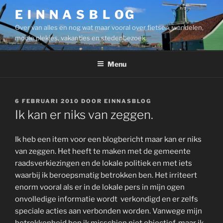
Ga
E I N N A S B L OG
naar
Over van alles en nog wat maar vooral over fietsen, wandelen,
de
mooie plekjes, vakanties en stedenbezoek.
inhoud
Menu
GEPLAATST
6 FEBRUARI 2010
DOOR
EINNASBLOG
OP
Ik kan er niks van zeggen.
Ik heb een item voor een blogbericht maar kan er niks
van zeggen. Het heeft te maken met de gemeente
raadsverkiezingen en de lokale politiek en met iets
waarbij ik beroepsmatig betrokken ben. Het irriteert
enorm vooral als er in de lokale pers in mijn ogen
onvolledige informatie wordt verkondigd en er zelfs
speciale acties aan verbonden worden. Vanwege mijn