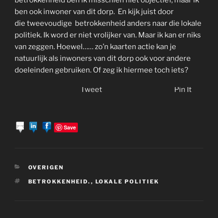
betrokkenheid ben ik misschien niet objectief, maar ik
ben ook inwoner van dit dorp. En kijk juist door
die tweevoudige betrokkenheid anders naar die lokale
politiek. Ik word er niet vrolijker van. Maar ik kan er niks
van zeggen. Hoewel…… zo’n kaarten actie kan je
natuurlijk als inwoners van dit dorp ook voor andere
doeleinden gebruiken. Of zeg ik hiermee toch iets?
Tweet
Pin It
Save
CATEGORIEËN
OVERIGEN
TAGS
BETROKKENHEID.
,
LOKALE POLITIEK