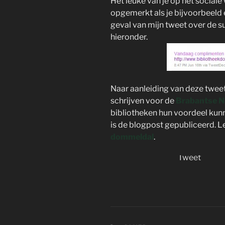
Het leuke van je op het social
opgemerkt als je bijvoorbeeld 
geval van mijn tweet over de su
hieronder.
Naar aanleiding van deze twee
schrijven voor de
Brabantse N
bibliotheken hun voordeel kun
is de blogpost gepubliceerd. 
dommeldal
.
Tweet