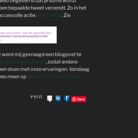
e web begeven is dat je soms wordt
een bepaalde tweet verzendt. Zo in het
ccesvolle actie:
Blind Date
. Zie
t werd mij gevraagd een blogpost te
etwerk Bibliotheek
, zodat andere
nen doen met onze ervaringen. Vandaag
Lees meer op
Blind date bibliotheek
Pin It
Save