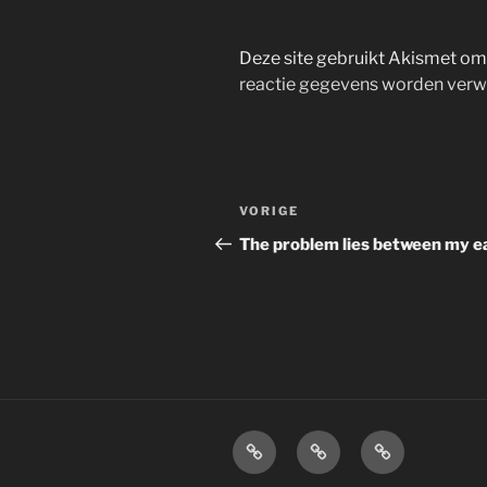
Deze site gebruikt Akismet o
reactie gegevens worden verw
Bericht
Vorig
VORIGE
navigatie
bericht
The problem lies between my e
Home
Over
Disclaimer.
mij.