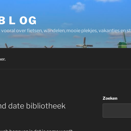
 B L OG
 vooral over fietsen, wandelen, mooie plekjes, vakanties en 
er.
Zoeken
nd date bibliotheek