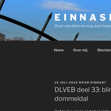
Ga
naar
E I N N A S
de
inhoud
Over van alles en nog wat maar
Home
Over mij.
Disclaim
GEPLAATST
19 JULI 2010
DOOR
EINNA87
OP
DLVEB deel 33: bli
dommeldal