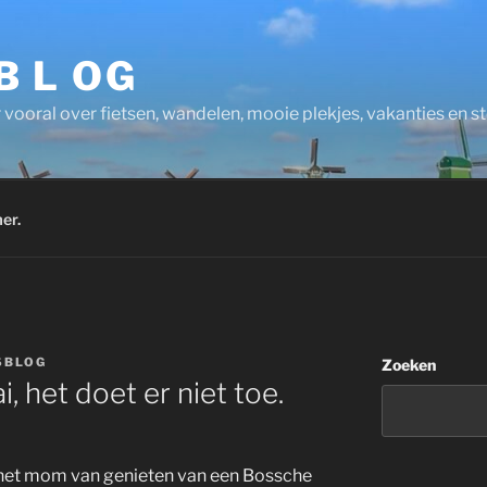
 B L OG
 vooral over fietsen, wandelen, mooie plekjes, vakanties en 
er.
SBLOG
Zoeken
, het doet er niet toe.
het mom van genieten van een Bossche