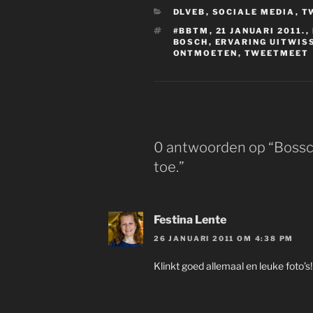
CATEGORIEËN
DLVEB
,
SOCIALE MEDIA
,
T
TAGS
#BBTM
,
21 JANUARI 2011.
,
BOSCH
,
ERVARING UITWIS
ONTMOETEN
,
TWEETMEET
0 antwoorden op “Bossche
toe.”
Festina Lente
26 JANUARI 2011 OM 4:38 PM
Klinkt goed allemaal en leuke foto’s!