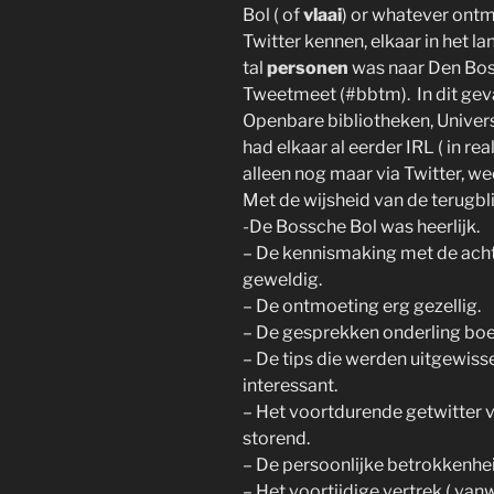
Bol ( of
vlaai
) or whatever ontm
Twitter kennen, elkaar in het lan
tal
personen
was naar Den Bos
Tweetmeet (#bbtm). In dit geva
Openbare bibliotheken, Univers
had elkaar al eerder IRL ( in re
alleen nog maar via Twitter, we
Met de wijsheid van de terugblik
-De Bossche Bol was heerlijk.
– De kennismaking met de ach
geweldig.
– De ontmoeting erg gezellig.
– De gesprekken onderling boei
– De tips die werden uitgewiss
interessant.
– Het voortdurende getwitter v
storend.
– De persoonlijke betrokkenheid
– Het voortijdige vertrek ( va