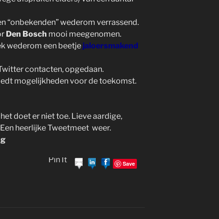
ussen “onbekenden” wederom verrassend.
or
Den Bosch
mooi meegenomen.
eek wederom een beetje
jaloersmakend
Twitter contacten, opgedaan.
biedt mogelijkheden voor de toekomst.
 het doet er niet toe. Lieve aardige,
Een heerlijke Tweetmeet weer.
og
Pin It
Save