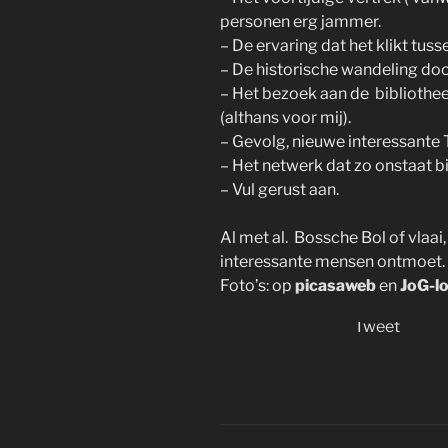
personen erg jammer.
– De ervaring dat het klikt t
– De historische wandeling do
– Het bezoek aan de biblioth
(althans voor mij).
– Gevolg, nieuwe interessante 
– Het netwerk dat zo onstaat 
– Vul gerust aan.
Al met al. Bossche Bol of vlaai,
interessante mensen ontmoet. 
Foto’s: op
picasaweb
en
JoG-l
Tweet