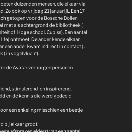
oeten duizenden mensen, die elkaar via
d. Zo ook op vrijdag 21 januari jl.. Een 17
ch getogen voor de Bossche Bollen
l met als achtergrond de bibliotheek (
iteit of Hoge school, Cubiss). Een aantal
al life) ontmoet. De ander kende elkaar
er een ander kwam indirect in contact ) .
 ( in vogelvlucht):
ter de Avatar verborgen personen
end, stimulerend en inspirerend.
eld en de kennis die werd gedeeld
oor een enkeling misschien een beetje
 bij elkaar groot.
nwege afspraken elders) van een aantal