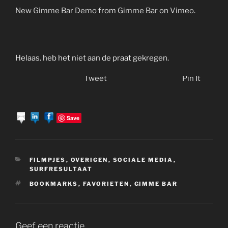
New Gimme Bar Demo
from
Gimme Bar
on
Vimeo
.
Helaas. heb het niet aan de praat gekregen.
Tweet
Pin It
Save
CATEGORIEËN
FILMPJES
,
OVERIGEN
,
SOCIALE MEDIA
,
SURFRESULTAAT
TAGS
BOOKMARKS
,
FAVORIETEN
,
GIMME BAR
Geef een reactie