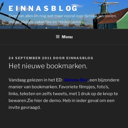
Ga
E I N N A S B L OG
naar
Over van alles en nog wat maar vooral over fietsen, wandelen,
de
mooie plekjes, vakanties en stedenbezoek.
inhoud
Menu
GEPLAATST
24 SEPTEMBER 2011
DOOR
EINNASBLOG
OP
Het nieuwe bookmarken.
Vandaag gelezen in het ED:
Gimme Bar
, een bijzondere
manier van bookmarken. Favoriete filmpjes, foto’s,
links, teksten en zelfs tweets, met 1 druk op de knop te
bewaren.Zie hier de demo. Heb in ieder geval om een
invite gevraagd.