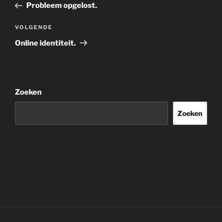
bericht
Probleem opgelost.
Volgend
VOLGENDE
bericht
Online identiteit.
Zoeken
Zoeken