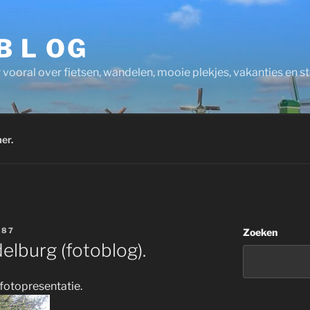
 B L OG
 vooral over fietsen, wandelen, mooie plekjes, vakanties en 
er.
A87
Zoeken
lburg (fotoblog).
 fotopresentatie.