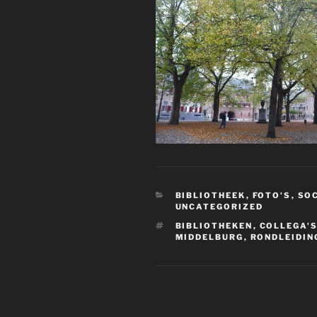
CATEGORIEËN
BIBLIOTHEEK
,
FOTO'S
,
SOC
UNCATEGORIZED
TAGS
BIBLIOTHEKEN
,
COLLEGA'
MIDDELBURG
,
RONDLEIDIN