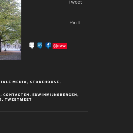
Tweet
Pin It
Save
IALE MEDIA
,
STOREHOUSE
,
S
,
CONTACTEN
,
EDWINMIJNSBERGEN
,
G
,
TWEETMEET