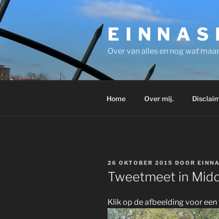
Ga
naar
E I N N A S
de
inhoud
Over van alles en nog wat maar
Home
Over mij.
Disclaim
GEPLAATST
26 OKTOBER 2015
DOOR
EINN
OP
Tweetmeet in Midde
Klik op de afbeelding voor een