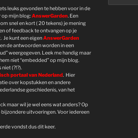
ets leuks gevonden te hebben voor in de
 op mijn blog:
AnswerGarden
. Een
om snel en kort ( 20 tekens) je mening
en of feedback te ontvangen op je
 Je kunt een eigen
AnswerGarden
en de antwoorden worden in een
oud” weergegeven. Leek me handig maar
g hem niet “embedded” op mijn blog.
niet (?!?).
isch portaal van Nederland
. Hier
matie over kopstukken en andere
ederlandse geschiedenis, van het
ick maar wil je wel eens wat anders? Op
e bijzondere uitvoeringen. Voor iedereen
erde vondst dus dit keer.