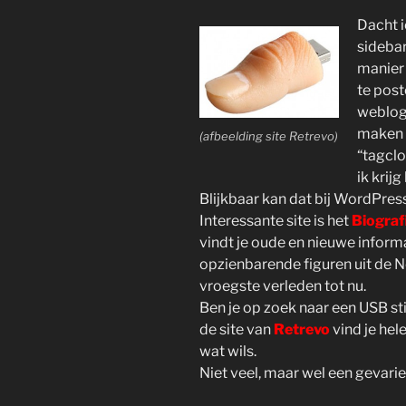
Dacht i
sidebar
manier 
te post
weblog.
maken 
(afbeelding site Retrevo)
“tagcl
ik krij
Blijkbaar kan dat bij WordPress 
Interessante site is het
Biograf
vindt je oude en nieuwe infor
opzienbarende figuren uit de N
vroegste verleden tot nu.
Ben je op zoek naar een USB st
de site van
Retrevo
vind je hel
wat wils.
Niet veel, maar wel een gevarie