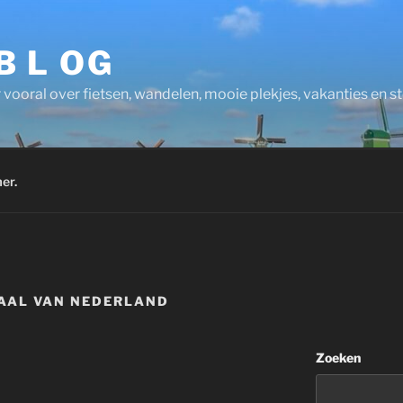
 B L OG
 vooral over fietsen, wandelen, mooie plekjes, vakanties en 
er.
AAL VAN NEDERLAND
Zoeken