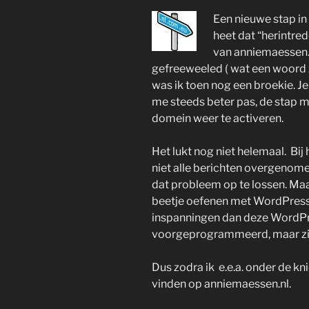
Een nieuwe stap in 
heet dat “herintred
van anniemaessen.n
gefreeweeled ( wat een woord 
was ik toen nog een broekie. Je
me steeds beter pas, de stap 
domein weer te activeren.
Het lukt nog niet helemaal. Bi
niet alle berichten overgenom
dat probleem op te lossen. Maa
beetje oefenen met WordPress.
inspanningen dan deze WordPre
voorgeprogrammeerd, maar zij
Dus zodra ik e.e.a. onder de k
vinden op anniemaessen.nl.