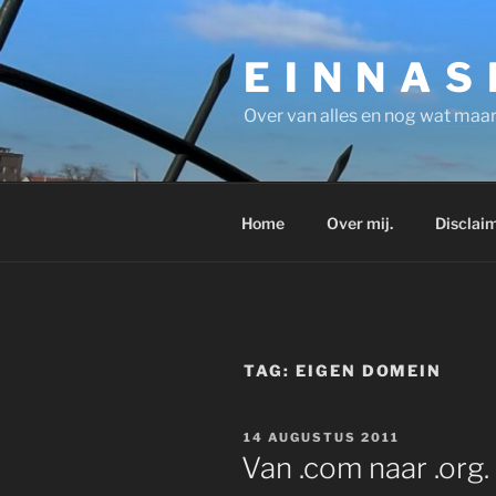
Ga
naar
E I N N A S
de
inhoud
Over van alles en nog wat maar
Home
Over mij.
Disclaim
TAG:
EIGEN DOMEIN
GEPLAATST
14 AUGUSTUS 2011
OP
Van .com naar .org.