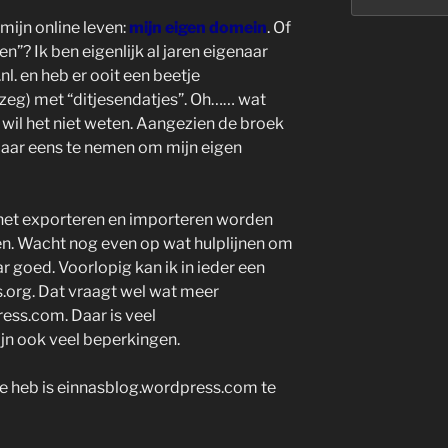
mijn online leven:
mijn eigen domein
. Of
en”? Ik ben eigenlijk al jaren eigenaar
l. en heb er ooit een beetje
zeg) met “ditjesendatjes”. Oh…… wat
 wil het niet weten. Aangezien de broek
maar eens te nemen om mijn eigen
j het exporteren en importeren worden
en. Wacht nog even op wat hulplijnen om
r goed. Voorlopig kan ik in ieder een
org. Dat vraagt wel wat meer
ss.com. Daar is veel
n ook veel beperkingen.
nie heb is einnasblog.wordpress.com te