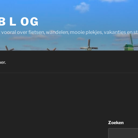
 B L OG
 vooral over fietsen, wandelen, mooie plekjes, vakanties en 
er.
Zoeken