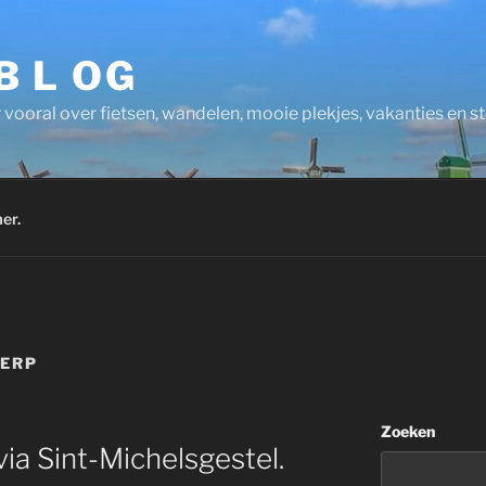
 B L OG
 vooral over fietsen, wandelen, mooie plekjes, vakanties en 
er.
ERP
Zoeken
a Sint-Michelsgestel.