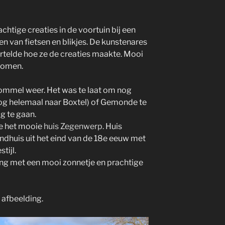
tige creaties in de voortuin bij een
 van fietsen en blikjes. De kunstenares
vertelde hoe ze de creaties maakte. Mooi
komen.
ommel weer. Het was te laat om nog
 nog helemaal naar Boxtel) of Gemonde te
g te gaan.
e het mooie
huis Zegenwerp.
Huis
ndhuis uit het eind van de 18e eeuw met
tijl.
ing met een mooi zonnetje en prachtige
 afbeelding.