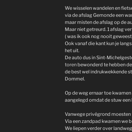
We wisselen wandelen en fiets
via de afslag Gemonde een w
maar misten de afslag op de a
Maar niet getreurd. 1 afslag v
( was ik ook nog nooit geweest
Ook vanaf die kant kun je la
het uit.
De auto dus in Sint-Michelgest
toren
bewonderd te hebben de
de best wel indrukwekkende s
Dommel.
Op de weg ernaar toe kwamen
aangelegd omdat de stuw een 
Vanwege privégrond moesten w
Via een zandpad kwamen we bi
We liepen verder over landwegg