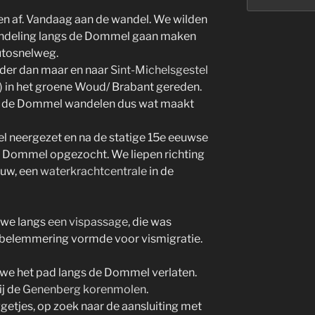
en af. Vandaag aan de wandel. We wilden
andeling langs de Dommel gaan maken
utosnelweg.
erder dan maar en naar
Sint-Michelsgestel
) in het groene Woud/ Brabant gereden.
ngs de Dommel wandelen dus wat maakt
el neergezet en na de statige 15e eeuwse
 Dommel opgezocht. We liepen richting
tuw, een
waterkrachtcentrale
in de
 we langs
een vispassage
, die was
belemmering vormde voor vismigratie.
e het pad langs de Dommel verlaten.
j de
Genenberg korenmolen
.
etjes, op zoek naar de aansluiting met