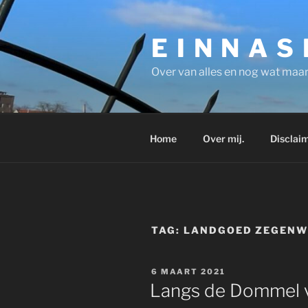
Ga
naar
E I N N A S
de
inhoud
Over van alles en nog wat maar
Home
Over mij.
Disclaim
TAG:
LANDGOED ZEGENW
GEPLAATST
6 MAART 2021
OP
Langs de Dommel vi