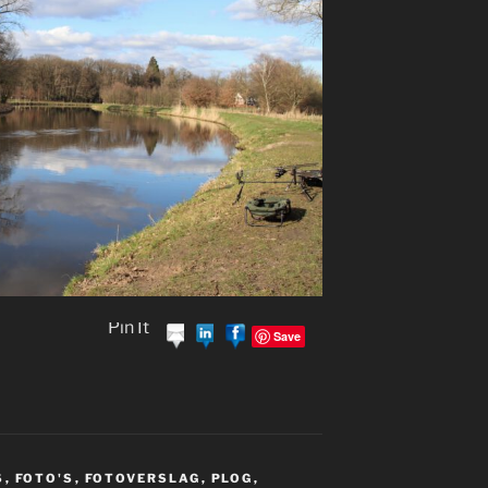
Pin It
Save
S
,
FOTO'S
,
FOTOVERSLAG
,
PLOG
,