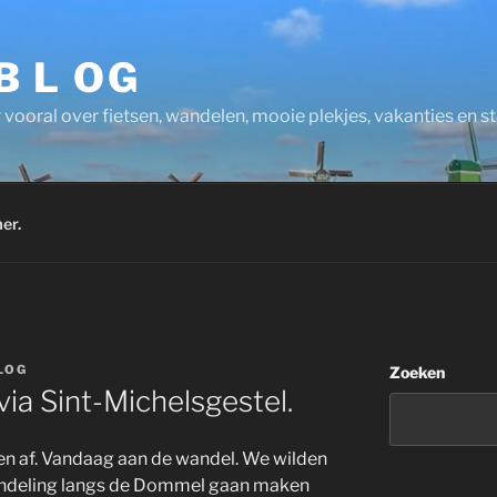
 B L OG
 vooral over fietsen, wandelen, mooie plekjes, vakanties en 
er.
LOG
Zoeken
a Sint-Michelsgestel.
en af. Vandaag aan de wandel. We wilden
andeling langs de Dommel gaan maken