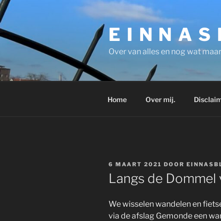
Ga
naar
E I N N A S
de
inhoud
Over van alles en nog wat maar
Home
Over mij.
Disclaim
GEPLAATST
6 MAART 2021
DOOR
EINNASB
OP
Langs de Dommel vi
We wisselen wandelen en fiets
via de afslag Gemonde een w