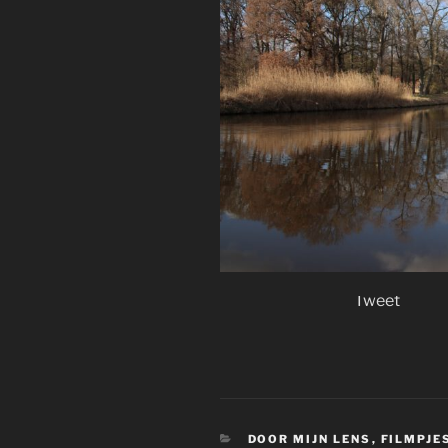
Tweet
CATEGORIEËN
DOOR MIJN LENS
,
FILMPJE