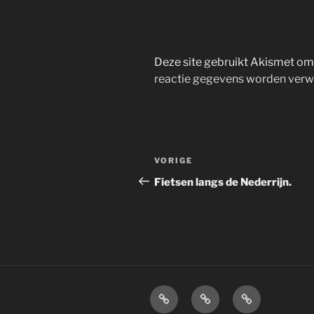
Deze site gebruikt Akismet o
reactie gegevens worden verw
Bericht
Vorig
VORIGE
navigatie
bericht
Fietsen langs de Nederrijn.
Home
Over
Disclaimer.
mij.