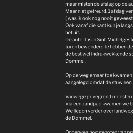
maar misten de afslag op de a
Maar niet getreurd. 1 afslag v
( was ik ook nog nooit geweest
Ook vanaf die kant kun je la
het uit.
De auto dus in Sint-Michelgest
toren
bewonderd te hebben de
de best wel indrukwekkende s
Dommel.
Op de weg ernaar toe kwamen
aangelegd omdat de stuw een 
Vanwege privégrond moesten w
Via een zandpad kwamen we bi
We liepen verder over landwegg
de Dommel.
Onderweg nog genoten van prach