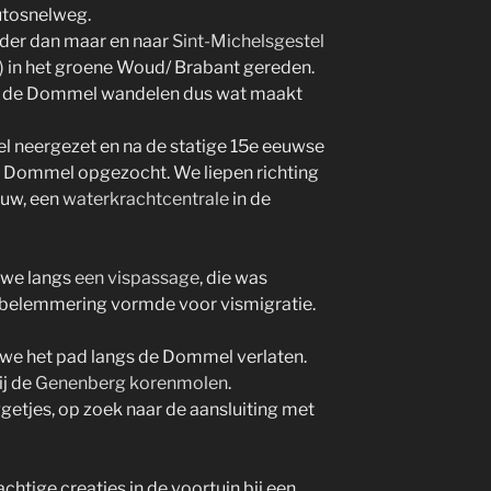
utosnelweg.
erder dan maar en naar
Sint-Michelsgestel
) in het groene Woud/ Brabant gereden.
ngs de Dommel wandelen dus wat maakt
el neergezet en na de statige 15e eeuwse
 Dommel opgezocht. We liepen richting
tuw, een
waterkrachtcentrale
in de
 we langs
een vispassage
, die was
belemmering vormde voor vismigratie.
e het pad langs de Dommel verlaten.
j de
Genenberg korenmolen
.
etjes, op zoek naar de aansluiting met
tige creaties in de voortuin bij een