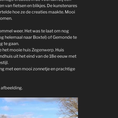
 van fietsen en blikjes. De kunstenares
vertelde hoe ze de creaties maakte. Mooi
komen.
ommel weer. Het was te laat om nog
 nog helemaal naar Boxtel) of Gemonde te
g te gaan.
e het mooie
huis Zegenwerp.
Huis
ndhuis uit het eind van de 18e eeuw met
tijl.
ing met een mooi zonnetje en prachtige
 afbeelding.