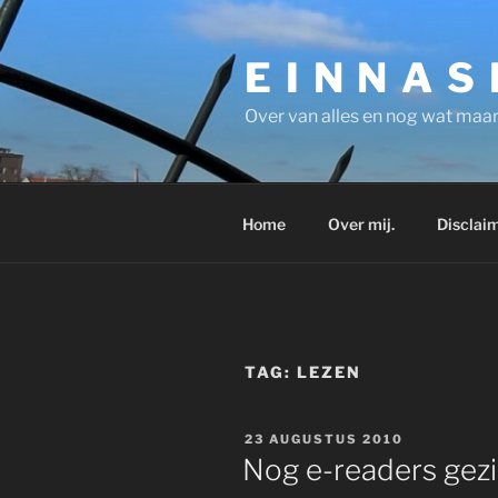
Ga
naar
E I N N A S
de
inhoud
Over van alles en nog wat maar
Home
Over mij.
Disclaim
TAG:
LEZEN
GEPLAATST
23 AUGUSTUS 2010
OP
Nog e-readers gezi