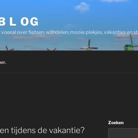
 B L OG
 vooral over fietsen, wandelen, mooie plekjes, vakanties en 
er.
Zoeken
en tijdens de vakantie?