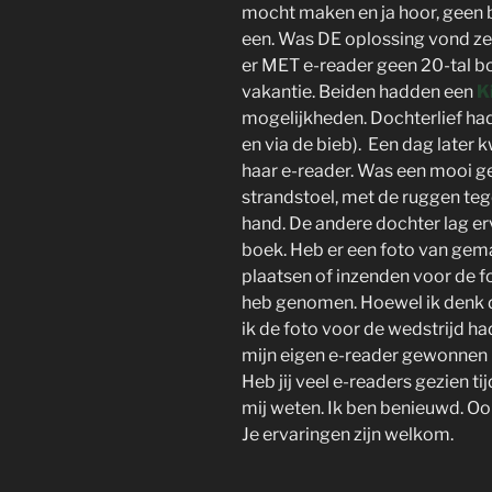
mocht maken en ja hoor, geen 
een. Was DE oplossing vond ze
er MET e-reader geen 20-tal 
vakantie. Beiden hadden een
K
mogelijkheden. Dochterlief had
en via de bieb). Een dag late
haar e-reader. Was een mooi ge
strandstoel, met de ruggen tege
hand. De andere dochter lag e
boek. Heb er een foto van gem
plaatsen of inzenden voor de f
heb genomen. Hoewel ik denk d
ik de foto voor de wedstrijd h
mijn eigen e-reader gewonnen 
Heb jij veel e-readers gezien ti
mij weten. Ik ben benieuwd. Ook
Je ervaringen zijn welkom.