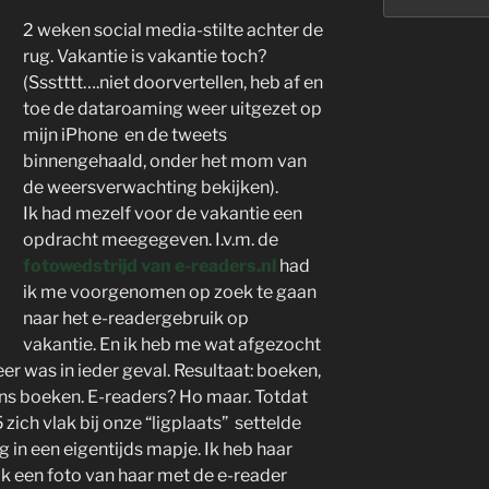
2 weken social media-stilte achter de
rug. Vakantie is vakantie toch?
(Ssstttt….niet doorvertellen, heb af en
toe de dataroaming weer uitgezet op
mijn iPhone en de tweets
binnengehaald, onder het mom van
de weersverwachting bekijken).
Ik had mezelf voor de vakantie een
opdracht meegegeven. I.v.m. de
fotowedstrijd van e-readers.nl
had
ik me voorgenomen op zoek te gaan
naar het e-readergebruik op
vakantie. En ik heb me wat afgezocht
r was in ieder geval. Resultaat: boeken,
ens boeken. E-readers? Ho maar. Totdat
 zich vlak bij onze “ligplaats” settelde
g in een eigentijds mapje. Ik heb haar
k een foto van haar met de e-reader