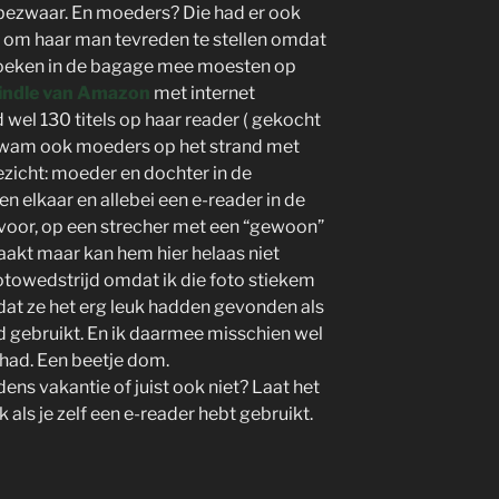
bezwaar. En moeders? Die had er ook
 om haar man tevreden te stellen omdat
boeken in de bagage mee moesten op
indle van Amazon
met internet
 wel 130 titels op haar reader ( gekocht
r kwam ook moeders op het strand met
zicht: moeder en dochter in de
n elkaar en allebei een e-reader in de
rvoor, op een strecher met een “gewoon”
aakt maar kan hem hier helaas niet
otowedstrijd omdat ik die foto stiekem
at ze het erg leuk hadden gevonden als
ad gebruikt. En ik daarmee misschien wel
had. Een beetje dom.
jdens vakantie of juist ook niet? Laat het
 als je zelf een e-reader hebt gebruikt.