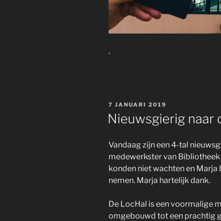
.
GEPLAATST
7 JANUARI 2019
OP
Nieuwsgierig naar 
Vandaag zijn een 4-tal nieuwsg
medewerkster van Bibliotheek
konden niet wachten en Marja b
nemen. Marja hartelijk dank.
De LocHal is een voormalige m
omgebouwd tot een prachtig g