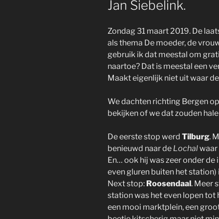
Jan Siebelink.
Zondag 31 maart 2019. De laat
als thema De moeder, de vrou
gebruik ik dat meestal om grat
naartoe? Dat is meestal een ve
Maakt eigenlijk niet uit waar de
We dachten richting Bergen o
bekijken of we dat zouden hale
De eerste stop werd
Tilburg
. 
benieuwd naar de
Lochal
waar 
En… ook hij was zeer onder de 
even gluren buiten het station) 
Next stop:
Roosendaal
. Meer 
station was het even lopen tot
een mooi marktplein, een groo
beetje kitscherig maar niet min