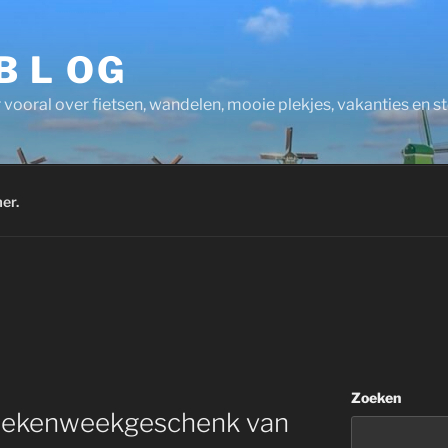
 B L OG
 vooral over fietsen, wandelen, mooie plekjes, vakanties en 
er.
Zoeken
Boekenweekgeschenk van