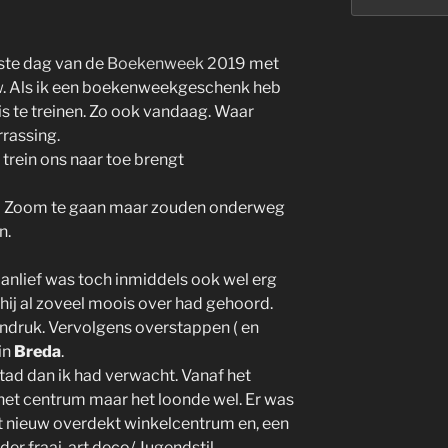
ste dag van de
Boekenweek 201
9 met
w. Als ik een boekenweekgeschenk heb
is te treinen. Zo ook vandaag. Waar
rrassing.
 trein ons naar toe brengt
p Zoom te gaan maar zouden onderweg
n.
Manlief was toch inmiddels ook wel erg
hij al zoveel moois over had gehoord.
indruk. Vervolgens overstappen ( en
in
Breda
.
stad dan ik had verwacht. Vanaf het
 het centrum maar het loonde wel. Er was
t nieuw overdekt winkelcentrum en, een
der fraai, art deco/ Jugendstil