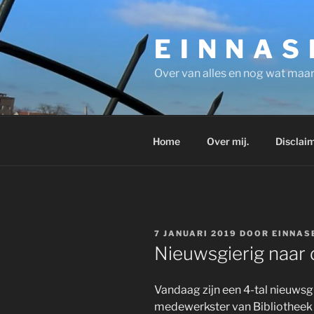
Ga
naar
E I N N A S
de
inhoud
Over van alles en nog wat maar
Home
Over mij.
Disclaim
GEPLAATST
7 JANUARI 2019
DOOR
EINNAS
OP
Nieuwsgierig naar 
Vandaag zijn een 4-tal nieuwsg
medewerkster van Bibliotheek