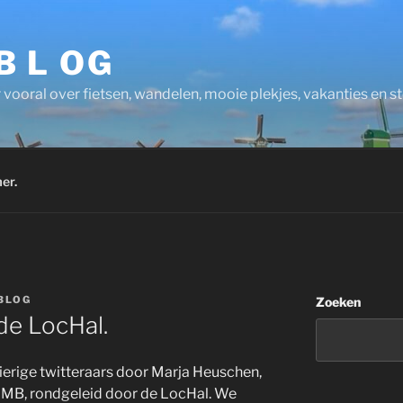
 B L OG
 vooral over fietsen, wandelen, mooie plekjes, vakanties en 
er.
BLOG
Zoeken
de LocHal.
ierige twitteraars door Marja Heuschen,
 MB, rondgeleid door de LocHal. We