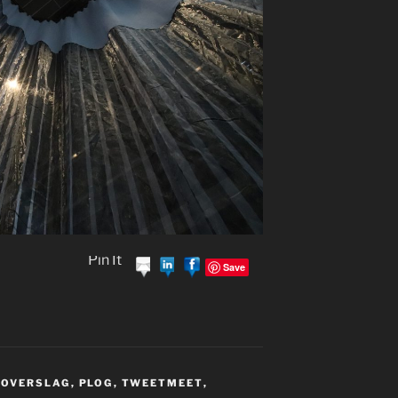
Pin It
Save
TOVERSLAG
,
PLOG
,
TWEETMEET
,