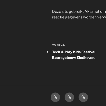
Deze site gebruikt Akismet o
reactie gegevens worden verw
Bericht
Vorig
VORIGE
navigatie
bericht
Tech & Play Kids Festival
Beursgebouw Eindhoven.
Home
Over
Disclaimer.
mij.