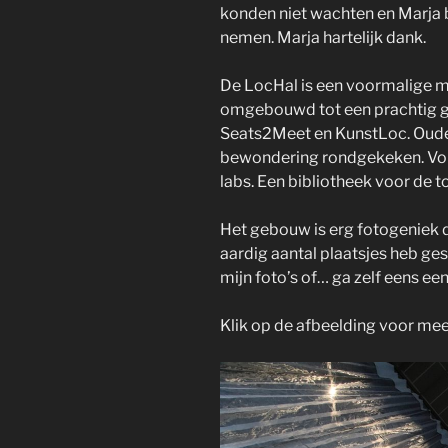
konden niet wachten en Marja b
nemen. Marja hartelijk dank.
De LocHal is een voormalige m
omgebouwd tot een prachtig g
Seats2Meet en KunstLoc. Oude 
bewondering rondgekeken. Vol
labs. Een bibliotheek voor de 
Het gebouw is erg fotogeniek du
aardig aantal plaatsjes heb ge
mijn foto’s of… ga zelf eens ee
Klik op de afbeelding voor meer