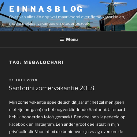
Ga
E I N N A S B L OG
naar
Over van alles en nog wat maar vooral over fietsen, wandelen,
de
mooie plekjes, vakanties en stedenbezoek.
inhoud
Menu
TAG:
MEGALOCHARI
GEPLAATST
31 JULI 2018
OP
Santorini zomervakantie 2018.
Mijn zomervakantie speelde zich dit jaar af ( het zal menigeen
niet zijn ontgaan) op het oogverblindende
Santorini
. Uiteraard
heb ik honderden foto’s gemaakt. Een deel heb ik gedeeld op
Facebook
en
Instagram
. Een ander groot deel staat in mijn
privécollectie.Voor intimi die benieuwd zijn vraag even om de