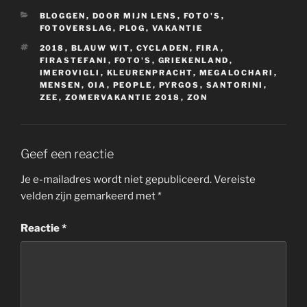
CATEGORIEËN
BLOGGEN
,
DOOR MIJN LENS
,
FOTO'S
,
FOTOVERSLAG
,
PLOG
,
VAKANTIE
TAGS
2018
,
BLAUW WIT
,
CYCLADEN
,
FIRA
,
FIRASTEFANI
,
FOTO'S
,
GRIEKENLAND
,
IMEROVIGLI
,
KLEURENPRACHT
,
MEGALOCHARI
,
MENSEN
,
OIA
,
PEOPLE
,
PYRGOS
,
SANTORINI
,
ZEE
,
ZOMERVAKANTIE 2018
,
ZON
Geef een reactie
Je e-mailadres wordt niet gepubliceerd.
Vereiste
velden zijn gemarkeerd met
*
Reactie
*