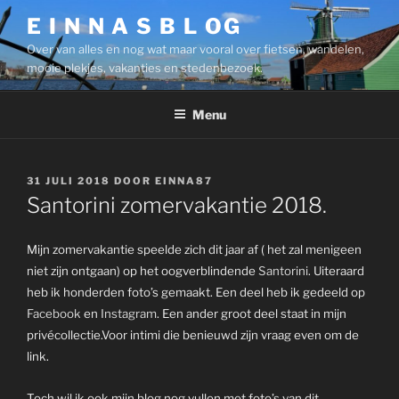
Ga
E I N N A S B L OG
naar
Over van alles en nog wat maar vooral over fietsen, wandelen,
de
mooie plekjes, vakanties en stedenbezoek.
inhoud
Menu
GEPLAATST
31 JULI 2018
DOOR
EINNA87
OP
Santorini zomervakantie 2018.
Mijn zomervakantie speelde zich dit jaar af ( het zal menigeen
niet zijn ontgaan) op het oogverblindende
Santorini
. Uiteraard
heb ik honderden foto’s gemaakt. Een deel heb ik gedeeld op
Facebook
en
Instagram
. Een ander groot deel staat in mijn
privécollectie.Voor intimi die benieuwd zijn vraag even om de
link.
Toch wil ik ook mijn blog nog vullen met foto’s van dit